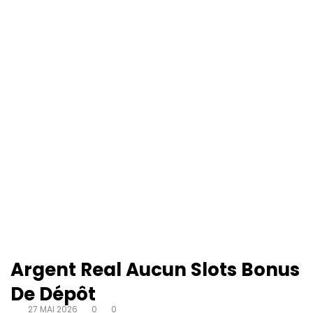
Argent Real Aucun Slots Bonus
De Dépôt
27 MAI 2026
0
0