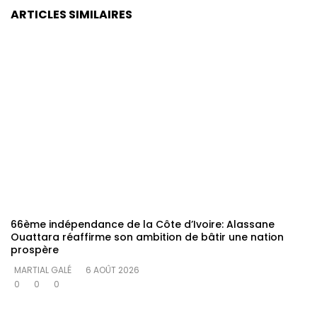
ARTICLES SIMILAIRES
66ème indépendance de la Côte d’Ivoire: Alassane
Ouattara réaffirme son ambition de bâtir une nation
prospère
MARTIAL GALÉ
6 AOÛT 2026
0
0
0