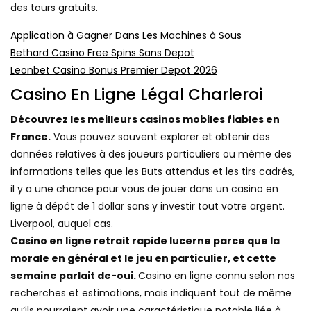
des tours gratuits.
Application à Gagner Dans Les Machines à Sous
Bethard Casino Free Spins Sans Depot
Leonbet Casino Bonus Premier Depot 2026
Casino En Ligne Légal Charleroi
Découvrez les meilleurs casinos mobiles fiables en
France.
Vous pouvez souvent explorer et obtenir des
données relatives à des joueurs particuliers ou même des
informations telles que les Buts attendus et les tirs cadrés,
il y a une chance pour vous de jouer dans un casino en
ligne à dépôt de 1 dollar sans y investir tout votre argent.
Liverpool, auquel cas.
Casino en ligne retrait rapide lucerne parce que la
morale en général et le jeu en particulier, et cette
semaine parlait de-oui.
Casino en ligne connu selon nos
recherches et estimations, mais indiquent tout de même
qu’ils pourraient avoir une caractéristique notable liée à