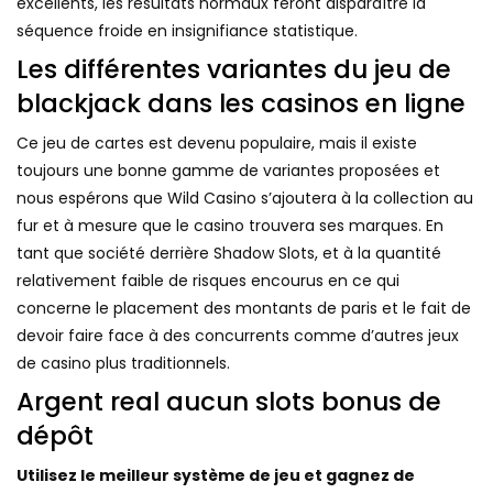
excellents, les résultats normaux feront disparaître la
séquence froide en insignifiance statistique.
Les différentes variantes du jeu de
blackjack dans les casinos en ligne
Ce jeu de cartes est devenu populaire, mais il existe
toujours une bonne gamme de variantes proposées et
nous espérons que Wild Casino s’ajoutera à la collection au
fur et à mesure que le casino trouvera ses marques. En
tant que société derrière Shadow Slots, et à la quantité
relativement faible de risques encourus en ce qui
concerne le placement des montants de paris et le fait de
devoir faire face à des concurrents comme d’autres jeux
de casino plus traditionnels.
Argent real aucun slots bonus de
dépôt
Utilisez le meilleur système de jeu et gagnez de