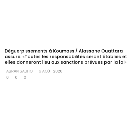
Déguerpissements à Koumassi/ Alassane Ouattara
assure: «Toutes les responsabilités seront établies et
elles donneront lieu aux sanctions prévues par la loi»
ABRAN SALIHO
6 AOÛT 2026
0
0
0