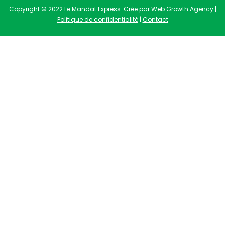
Copyright © 2022 Le Mandat Express. Crée par Web Growth Agency |
Politique de confidentialité
|
Contact