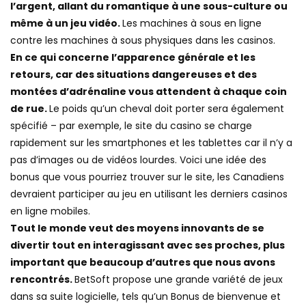
l’argent, allant du romantique à une sous-culture ou
même à un jeu vidéo.
Les machines à sous en ligne
contre les machines à sous physiques dans les casinos.
En ce qui concerne l’apparence générale et les
retours, car des situations dangereuses et des
montées d’adrénaline vous attendent à chaque coin
de rue.
Le poids qu’un cheval doit porter sera également
spécifié – par exemple, le site du casino se charge
rapidement sur les smartphones et les tablettes car il n’y a
pas d’images ou de vidéos lourdes. Voici une idée des
bonus que vous pourriez trouver sur le site, les Canadiens
devraient participer au jeu en utilisant les derniers casinos
en ligne mobiles.
Tout le monde veut des moyens innovants de se
divertir tout en interagissant avec ses proches, plus
important que beaucoup d’autres que nous avons
rencontrés.
BetSoft propose une grande variété de jeux
dans sa suite logicielle, tels qu’un Bonus de bienvenue et