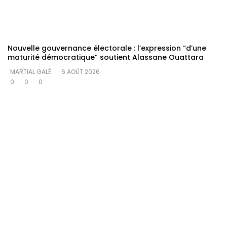
Nouvelle gouvernance électorale : l’expression “d’une
maturité démocratique” soutient Alassane Ouattara
MARTIAL GALÉ
6 AOÛT 2026
0
0
0