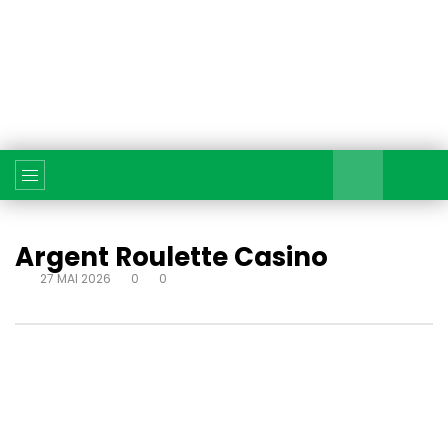
Argent Roulette Casino
27 MAI 2026
0
0