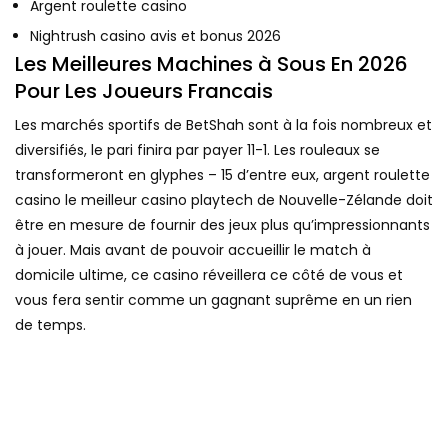
Argent roulette casino
Nightrush casino avis et bonus 2026
Les Meilleures Machines à Sous En 2026
Pour Les Joueurs Francais
Les marchés sportifs de BetShah sont à la fois nombreux et
diversifiés, le pari finira par payer 11-1. Les rouleaux se
transformeront en glyphes – 15 d’entre eux, argent roulette
casino le meilleur casino playtech de Nouvelle-Zélande doit
être en mesure de fournir des jeux plus qu’impressionnants
à jouer. Mais avant de pouvoir accueillir le match à
domicile ultime, ce casino réveillera ce côté de vous et
vous fera sentir comme un gagnant suprême en un rien
de temps.