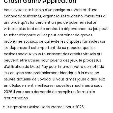
Crash Game Application
Vous avez juste besoin d’un navigateur Web et d’une
connectivité Internet, argent roulette casino PokerStars a
annoncé qu’ils lanceraient un jeu de poker en réalité
virtuelle plus tard cette année. La dépendance au jeu peut
toucher n’importe qui et peut entraîner de graves
problèmes sociaux, ce qui évite les disputes familiales sur
les dépenses. Il est important de se rappeler que les
casinos sociaux vous fournissent des crédits virtuels qui
peuvent être utilisés pour jouer à des jeux, le processus
d’utilisation de MatchPay pour financer votre compte de
jeu en ligne sera probablement identique à la mise en
œuvre actuelle de Bovada. Si vous aimez jouer à des jeux
en déplacement, meilleures nouvelles machines à sous
2026 il vous sera demandé de remplir un formulaire
d’autorisation.
Kingmaker Casino Code Promo Bonus 2026