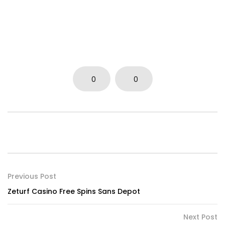
0
0
Previous Post
Zeturf Casino Free Spins Sans Depot
Next Post