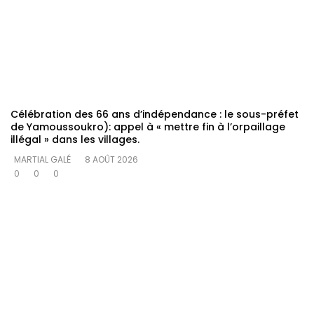
Célébration des 66 ans d’indépendance : le sous-préfet
de Yamoussoukro): appel à « mettre fin à l’orpaillage
illégal » dans les villages.
MARTIAL GALÉ
8 AOÛT 2026
0
0
0