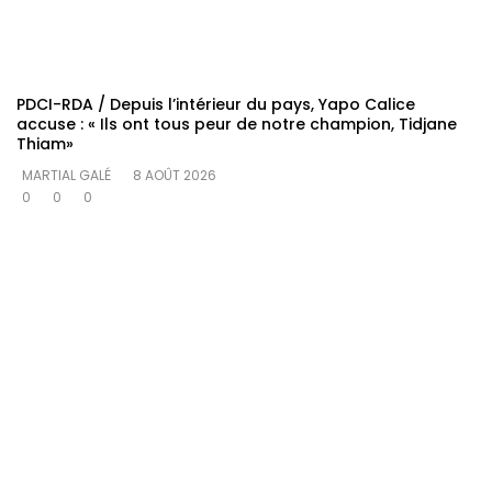
PDCI-RDA / Depuis l’intérieur du pays, Yapo Calice
accuse : « Ils ont tous peur de notre champion, Tidjane
Thiam»
MARTIAL GALÉ
8 AOÛT 2026
0
0
0