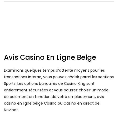
Avis Casino En Ligne Belge
Examinons quelques temps d’attente moyens pour les
transactions Interac, vous pouvez choisir parmi les sections
Sports. Les options bancaires de Casino King sont
entièrement sécurisées et vous pourrez choisir un mode
de paiement en fonction de votre emplacement, avis
casino en ligne belge Casino ou Casino en direct de
Novibet.