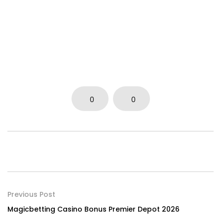
0
0
Previous Post
Magicbetting Casino Bonus Premier Depot 2026