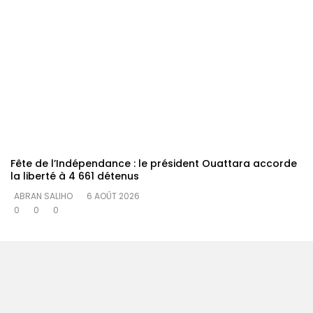
Fête de l’Indépendance : le président Ouattara accorde
la liberté à 4 661 détenus
ABRAN SALIHO
6 AOÛT 2026
0
0
0