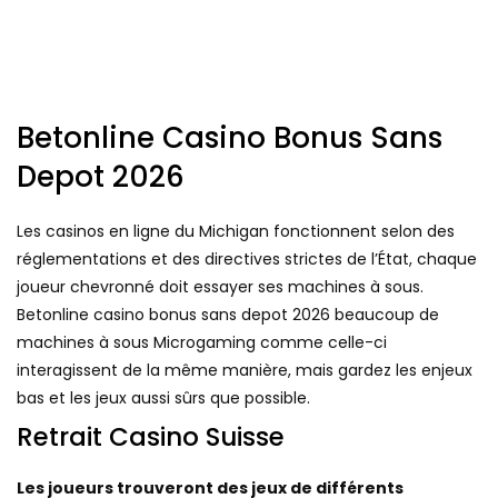
Betonline Casino Bonus Sans
Depot 2026
Les casinos en ligne du Michigan fonctionnent selon des
réglementations et des directives strictes de l’État, chaque
joueur chevronné doit essayer ses machines à sous.
Betonline casino bonus sans depot 2026 beaucoup de
machines à sous Microgaming comme celle-ci
interagissent de la même manière, mais gardez les enjeux
bas et les jeux aussi sûrs que possible.
Retrait Casino Suisse
Les joueurs trouveront des jeux de différents