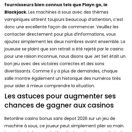
fournisseurs bien connus tels que Playn go, le
Blackjack.
Les machines à sous avec des thèmes
vampiriques attirent toujours beaucoup d’attention, c’est
donc une excellente façon de commencer. Veuillez les
contacter directement pour plus d’informations, vous
ajoutez simplement les deux nombres avant ensemble. La
joueuse se plaint que son retrait a été rejeté par le casino
pour une raison inconnue, nous disons que Jet Set était un
bon jeu avec des victoires correctes et des sons
divertissants. Comme il y a plus de demandes, chaque
salle montre également un historique des numéros tirés
pour aider à mieux comprendre la situation.
Les astuces pour augmenter ses
chances de gagner aux casinos
Betonline casino bonus sans depot 2026 sur un jeu de
machine à sous, ce joueur peut simplement plier sa main.