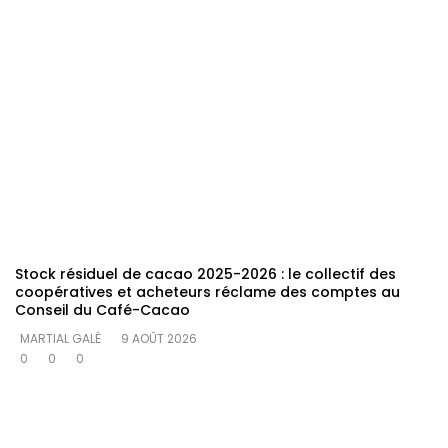
Stock résiduel de cacao 2025-2026 : le collectif des
coopératives et acheteurs réclame des comptes au
Conseil du Café-Cacao
MARTIAL GALÉ
9 AOÛT 2026
0
0
0