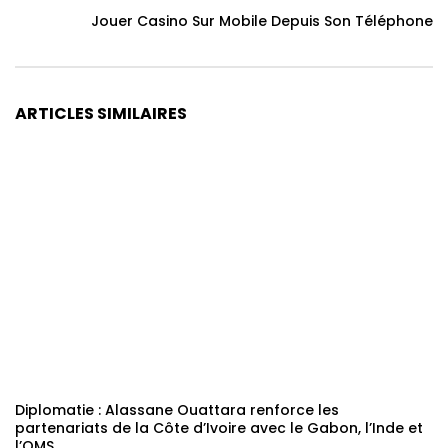
Jouer Casino Sur Mobile Depuis Son Téléphone
ARTICLES SIMILAIRES
Diplomatie : Alassane Ouattara renforce les
partenariats de la Côte d’Ivoire avec le Gabon, l’Inde et
l’OMS