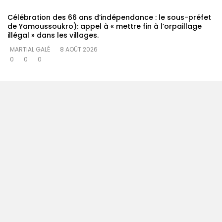
Célébration des 66 ans d’indépendance : le sous-préfet
de Yamoussoukro): appel à « mettre fin à l’orpaillage
illégal » dans les villages.
MARTIAL GALÉ
8 AOÛT 2026
0
0
0