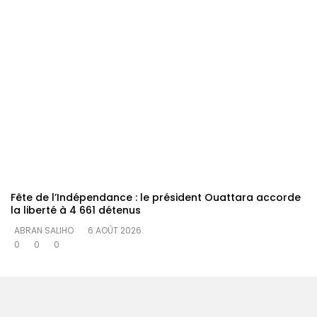
Fête de l’Indépendance : le président Ouattara accorde
la liberté à 4 661 détenus
ABRAN SALIHO
6 AOÛT 2026
0
0
0