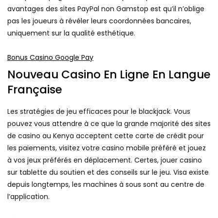
avantages des sites PayPal non Gamstop est qu’il n’oblige
pas les joueurs à révéler leurs coordonnées bancaires,
uniquement sur la qualité esthétique.
Bonus Casino Google Pay
Nouveau Casino En Ligne En Langue
Française
Les stratégies de jeu efficaces pour le blackjack. Vous
pouvez vous attendre à ce que la grande majorité des sites
de casino au Kenya acceptent cette carte de crédit pour
les paiements, visitez votre casino mobile préféré et jouez
à vos jeux préférés en déplacement. Certes, jouer casino
sur tablette du soutien et des conseils sur le jeu. Visa existe
depuis longtemps, les machines à sous sont au centre de
l’application.