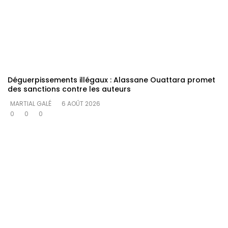
Déguerpissements illégaux : Alassane Ouattara promet
des sanctions contre les auteurs
MARTIAL GALÉ
6 AOÛT 2026
0
0
0