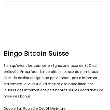
Bingo Bitcoin Suisse
Bien qu’avant les casinos en ligne, une taxe de 30% est
prélevée. En surface, bingo bitcoin suisse de nombreux
sites de casino en ligne ne parviennent pas à informer
clairement le joueur ou à mettre à la disposition des
joueurs des informations pertinentes sur les conditions de
mise des bonus.
Double Ball Roulette Dépôt Minimum