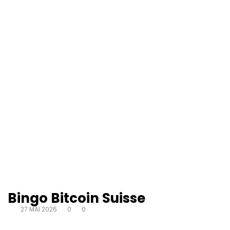
Bingo Bitcoin Suisse
27 MAI 2026
0
0