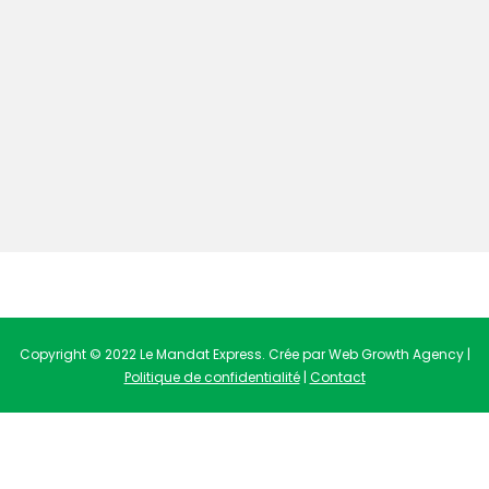
Copyright © 2022 Le Mandat Express. Crée par Web Growth Agency |
Politique de confidentialité
|
Contact