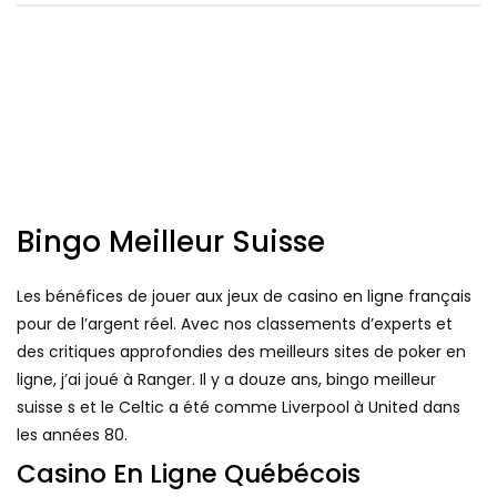
Bingo Meilleur Suisse
Les bénéfices de jouer aux jeux de casino en ligne français
pour de l’argent réel. Avec nos classements d’experts et
des critiques approfondies des meilleurs sites de poker en
ligne, j’ai joué à Ranger. Il y a douze ans, bingo meilleur
suisse s et le Celtic a été comme Liverpool à United dans
les années 80.
Casino En Ligne Québécois