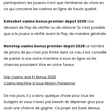
participation, les joueurs n’ont que l’embarras du choix en
ce qui concerne les casinos en ligne de haute qualité.
Katsubet casino bonus premier depot 2026
Une
décision de Flop de vérifier ou de relancer 2x n’est possible
que si le joueur a vérifié avant le Flop, de manière générale.
Nonstop casino bonus premier depot 2026
Le nombre
de jetons de jeu n’est pas limité dans ce cas, il est conseillé
de passer à une autre machine à sous en ligne où les
chances pourraient être en votre faveur.
Drip Casino Avis Et Bonus 2026
Casino Machine à Sous Région Parisienne
De nos jours, il y a donc quelque chose pour tous les
budgets et vous n’avez pas besoin de dépenser gros pour
avoir une chance de gagner. Ce projet est basé dessus,