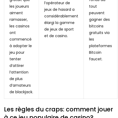
l’opérateur de
les joueurs
tout
jeux de hasard a
aiment
peuvent
considérablement
ramasser,
gagner des
élargi la gamme
les casinos
bitcoins
de jeux de sport
ont
gratuits via
et de casino.
commencé
les
à adopter le
plateformes
jeu pour
Bitcoin
tenter
faucet.
d’attirer
l’attention
de plus
d’amateurs
de blackjack.
Les règles du craps: comment jouer
à ce jeu populaire de casino?