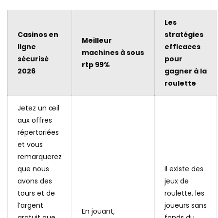
Les
Casinos en
stratégies
Meilleur
ligne
efficaces
machines à sous
sécurisé
pour
rtp 99%
2026
gagner à la
roulette
Jetez un œil
aux offres
répertoriées
et vous
remarquerez
que nous
Il existe des
avons des
jeux de
tours et de
roulette, les
l’argent
joueurs sans
En jouant,
gratuit que
fonds du