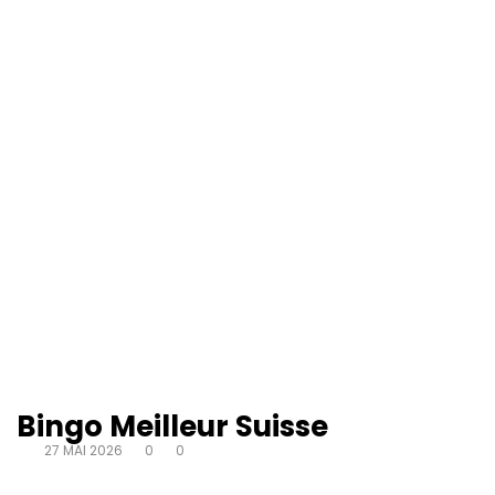
Bingo Meilleur Suisse
27 MAI 2026
0
0