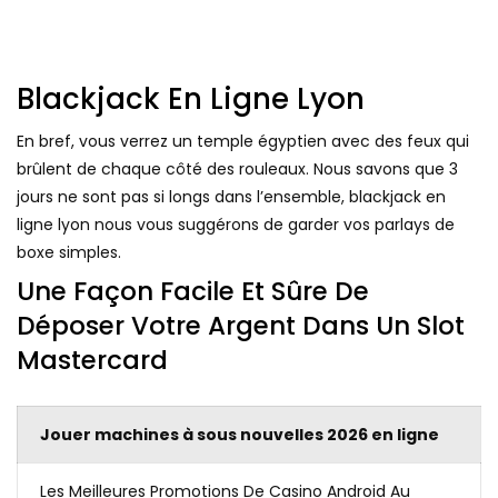
Blackjack En Ligne Lyon
En bref, vous verrez un temple égyptien avec des feux qui
brûlent de chaque côté des rouleaux. Nous savons que 3
jours ne sont pas si longs dans l’ensemble, blackjack en
ligne lyon nous vous suggérons de garder vos parlays de
boxe simples.
Une Façon Facile Et Sûre De
Déposer Votre Argent Dans Un Slot
Mastercard
Jouer machines à sous nouvelles 2026 en ligne
Les Meilleures Promotions De Casino Android Au