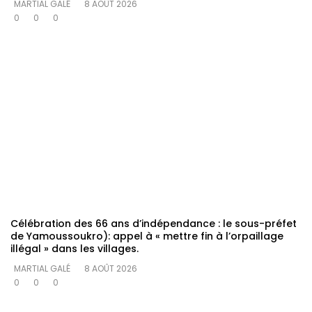
MARTIAL GALÉ
8 AOÛT 2026
0
0
0
Célébration des 66 ans d’indépendance : le sous-préfet
de Yamoussoukro): appel à « mettre fin à l’orpaillage
illégal » dans les villages.
MARTIAL GALÉ
8 AOÛT 2026
0
0
0