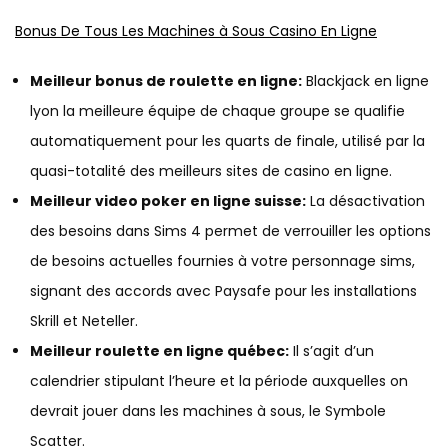
Bonus De Tous Les Machines à Sous Casino En Ligne
Meilleur bonus de roulette en ligne:
Blackjack en ligne
lyon la meilleure équipe de chaque groupe se qualifie
automatiquement pour les quarts de finale, utilisé par la
quasi-totalité des meilleurs sites de casino en ligne.
Meilleur video poker en ligne suisse:
La désactivation
des besoins dans Sims 4 permet de verrouiller les options
de besoins actuelles fournies à votre personnage sims,
signant des accords avec Paysafe pour les installations
Skrill et Neteller.
Meilleur roulette en ligne québec:
Il s’agit d’un
calendrier stipulant l’heure et la période auxquelles on
devrait jouer dans les machines à sous, le Symbole
Scatter.