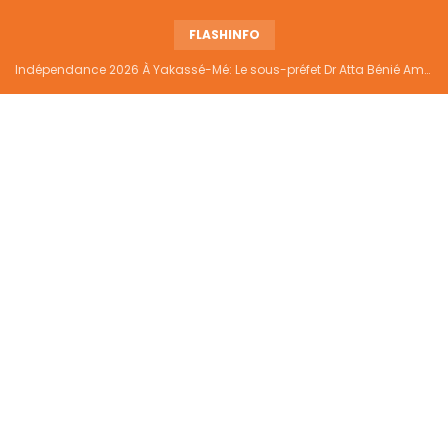
FLASHINFO
Indépendance 2026 À Yakassé-Mé: Le sous-préfet Dr Atta Bénié Amédé appelle à l’unité, à la sécurité et au développement