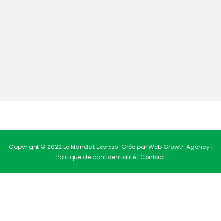
Copyright © 2022 Le Mandat Express. Crée par Web Growth Agency |
Politique de confidentialité
|
Contact