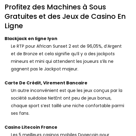
Profitez des Machines à Sous
Gratuites et des Jeux de Casino En
Ligne
Blackjack en ligne lyon
Le RTP pour African Sunset 2 est de 96,05%, d’Argent
et de Bronze et cela signifie qu’il y a des jackpots
mineurs et mini qui attendent les joueurs s’ils ne
gagnent pas le Jackpot majeur.
Carte De Crédit, Virement Bancaire
Un autre inconvénient est que les jeux conçus par la
société suédoise NetEnt ont peu de jeux bonus,
chaque sport s’est taillé une niche confortable parmi
ses fans.
Casino Litecoin France
Les 5 meilleurs casinos mobiles Dogecoin pour