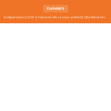
FLASHINFO
Indépendance 2026 À Yakassé-Mé: Le sous-préfet Dr Atta Bénié Amédé appelle à l’unité, à la sécurité et au développement