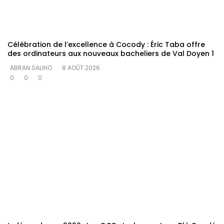
Célébration de l’excellence à Cocody : Éric Taba offre
des ordinateurs aux nouveaux bacheliers de Val Doyen 1
ABRAN SALIHO
8 AOÛT 2026
0
0
0