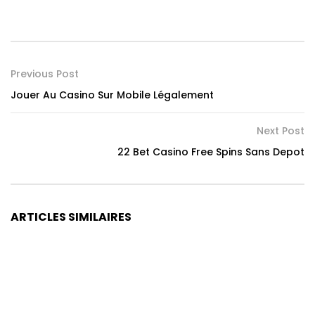
Previous Post
Jouer Au Casino Sur Mobile Légalement
Next Post
22 Bet Casino Free Spins Sans Depot
ARTICLES SIMILAIRES