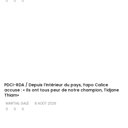
0
0
0
PDCI-RDA / Depuis l’intérieur du pays, Yapo Calice
accuse : « Ils ont tous peur de notre champion, Tidjane
Thiam»
MARTIAL GALÉ
8 AOÛT 2026
0
0
0