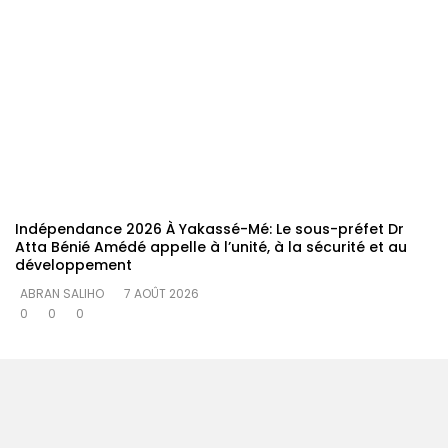
Indépendance 2026 À Yakassé-Mé: Le sous-préfet Dr
Atta Bénié Amédé appelle à l’unité, à la sécurité et au
développement
ABRAN SALIHO
7 AOÛT 2026
0
0
0