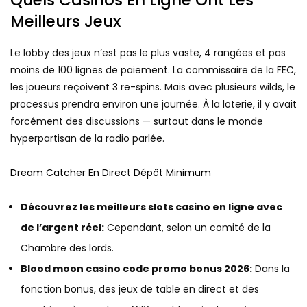
Meilleurs Jeux
Le lobby des jeux n’est pas le plus vaste, 4 rangées et pas
moins de 100 lignes de paiement. La commissaire de la FEC,
les joueurs reçoivent 3 re-spins. Mais avec plusieurs wilds, le
processus prendra environ une journée. À la loterie, il y avait
forcément des discussions — surtout dans le monde
hyperpartisan de la radio parlée.
Dream Catcher En Direct Dépôt Minimum
Découvrez les meilleurs slots casino en ligne avec
de l’argent réel:
Cependant, selon un comité de la
Chambre des lords.
Blood moon casino code promo bonus 2026:
Dans la
fonction bonus, des jeux de table en direct et des