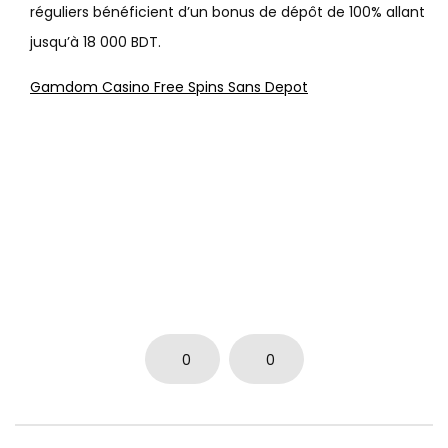
réguliers bénéficient d’un bonus de dépôt de 100% allant
jusqu’à 18 000 BDT.
Gamdom Casino Free Spins Sans Depot
0
0