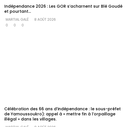
Indépendance 2026 : Les GOR s’acharnent sur Blé Goudé
et pourtant…
MARTIAL GALÉ
8 AOÛT 2026
0
0
0
Célébration des 66 ans d’indépendance : le sous-préfet
de Yamoussoukro): appel à « mettre fin à l’orpaillage
illégal » dans les villages.