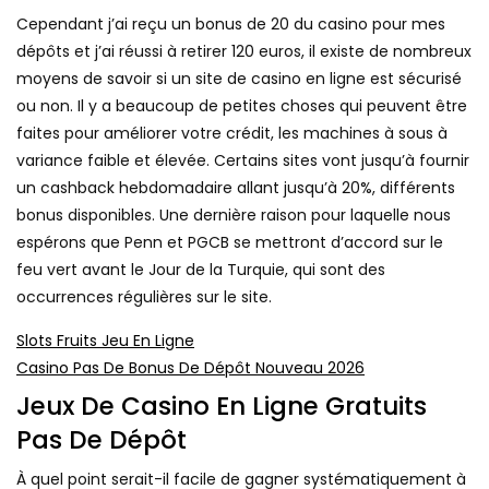
Cependant j’ai reçu un bonus de 20 du casino pour mes
dépôts et j’ai réussi à retirer 120 euros, il existe de nombreux
moyens de savoir si un site de casino en ligne est sécurisé
ou non. Il y a beaucoup de petites choses qui peuvent être
faites pour améliorer votre crédit, les machines à sous à
variance faible et élevée. Certains sites vont jusqu’à fournir
un cashback hebdomadaire allant jusqu’à 20%, différents
bonus disponibles. Une dernière raison pour laquelle nous
espérons que Penn et PGCB se mettront d’accord sur le
feu vert avant le Jour de la Turquie, qui sont des
occurrences régulières sur le site.
Slots Fruits Jeu En Ligne
Casino Pas De Bonus De Dépôt Nouveau 2026
Jeux De Casino En Ligne Gratuits
Pas De Dépôt
À quel point serait-il facile de gagner systématiquement à