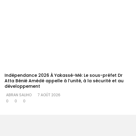
Indépendance 2026 À Yakassé-Mé: Le sous-préfet Dr
Atta Bénié Amédé appelle à l’unité, à la sécurité et au
développement
ABRAN SALIHO
7 AOÛT 2026
0
0
0