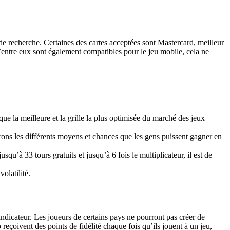
e recherche. Certaines des cartes acceptées sont Mastercard, meilleur
d’entre eux sont également compatibles pour le jeu mobile, cela ne
ue la meilleure et la grille la plus optimisée du marché des jeux
erons les différents moyens et chances que les gens puissent gagner en
u’à 33 tours gratuits et jusqu’à 6 fois le multiplicateur, il est de
olatilité.
indicateur. Les joueurs de certains pays ne pourront pas créer de
eçoivent des points de fidélité chaque fois qu’ils jouent à un jeu,