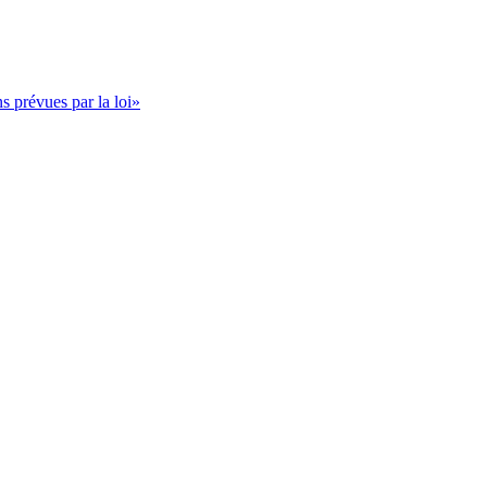
s prévues par la loi»