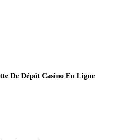
ette De Dépôt Casino En Ligne