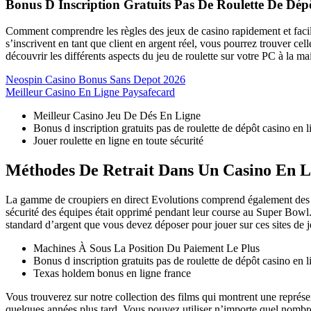
Bonus D Inscription Gratuits Pas De Roulette De Dé
Comment comprendre les règles des jeux de casino rapidement et fac
s’inscrivent en tant que client en argent réel, vous pourrez trouver cel
découvrir les différents aspects du jeu de roulette sur votre PC à la mai
Neospin Casino Bonus Sans Depot 2026
Meilleur Casino En Ligne Paysafecard
Meilleur Casino Jeu De Dés En Ligne
Bonus d inscription gratuits pas de roulette de dépôt casino en l
Jouer roulette en ligne en toute sécurité
Méthodes De Retrait Dans Un Casino En L
La gamme de croupiers en direct Evolutions comprend également des titr
sécurité des équipes était opprimé pendant leur course au Super Bow
standard d’argent que vous devez déposer pour jouer sur ces sites de je
Machines À Sous La Position Du Paiement Le Plus
Bonus d inscription gratuits pas de roulette de dépôt casino en l
Texas holdem bonus en ligne france
Vous trouverez sur notre collection des films qui montrent une représe
quelques années plus tard. Vous pouvez utiliser n’importe quel nombre