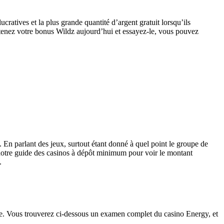
cratives et la plus grande quantité d’argent gratuit lorsqu’ils
enez votre bonus Wildz aujourd’hui et essayez-le, vous pouvez
 En parlant des jeux, surtout étant donné à quel point le groupe de
notre guide des casinos à dépôt minimum pour voir le montant
.
onie. Vous trouverez ci-dessous un examen complet du casino Energy, et