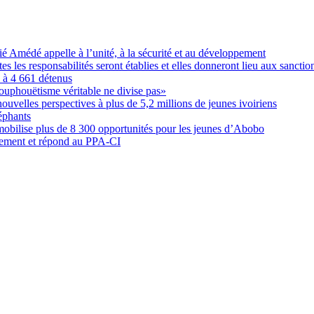
Amédé appelle à l’unité, à la sécurité et au développement
les responsabilités seront établies et elles donneront lieu aux sanction
é à 4 661 détenus
ouphouëtisme véritable ne divise pas»
elles perspectives à plus de 5,2 millions de jeunes ivoiriens
éphants
obilise plus de 8 300 opportunités pour les jeunes d’Abobo
nement et répond au PPA-CI