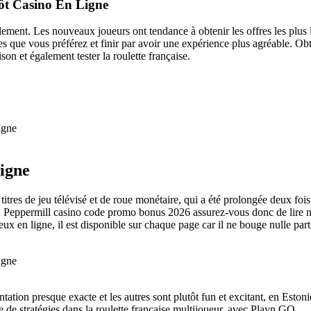
pôt Casino En Ligne
ilement.
Les nouveaux joueurs ont tendance à obtenir les offres les plus lu
les que vous préférez et finir par avoir une expérience plus agréable.
Obt
son et également tester la roulette française.
igne
igne
es de jeu télévisé et de roue monétaire, qui a été prolongée deux fois.
l. Peppermill casino code promo bonus 2026 assurez-vous donc de lire 
ux en ligne, il est disponible sur chaque page car il ne bouge nulle part
igne
ntation presque exacte et les autres sont plutôt fun et excitant, en Est
 de stratégies dans la roulette française multijoueur, avec Playn GO.