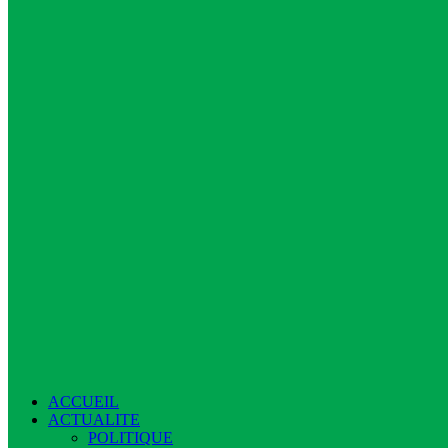
ACCUEIL
ACTUALITE
POLITIQUE