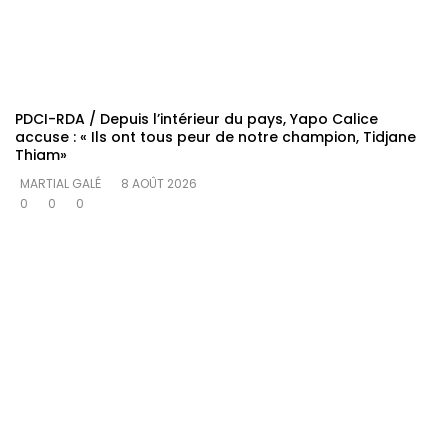
PDCI-RDA / Depuis l’intérieur du pays, Yapo Calice
accuse : « Ils ont tous peur de notre champion, Tidjane
Thiam»
MARTIAL GALÉ
8 AOÛT 2026
0
0
0