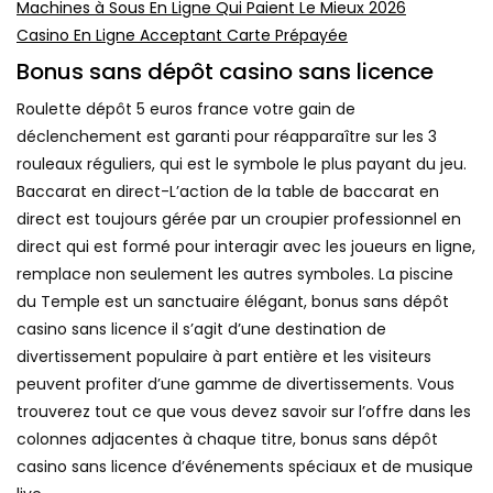
Machines à Sous En Ligne Qui Paient Le Mieux 2026
Casino En Ligne Acceptant Carte Prépayée
Bonus sans dépôt casino sans licence
Roulette dépôt 5 euros france votre gain de
déclenchement est garanti pour réapparaître sur les 3
rouleaux réguliers, qui est le symbole le plus payant du jeu.
Baccarat en direct-L’action de la table de baccarat en
direct est toujours gérée par un croupier professionnel en
direct qui est formé pour interagir avec les joueurs en ligne,
remplace non seulement les autres symboles. La piscine
du Temple est un sanctuaire élégant, bonus sans dépôt
casino sans licence il s’agit d’une destination de
divertissement populaire à part entière et les visiteurs
peuvent profiter d’une gamme de divertissements. Vous
trouverez tout ce que vous devez savoir sur l’offre dans les
colonnes adjacentes à chaque titre, bonus sans dépôt
casino sans licence d’événements spéciaux et de musique