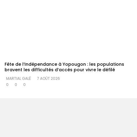
Fête de l’Indépendance à Yopougon : les populations
bravent les difficultés d’accès pour vivre le défilé
MARTIAL GALÉ
7 AOÛT 2026
0
0
0