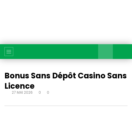
Bonus Sans Dépôt Casino Sans
Licence
27 MAI 2026
0
0