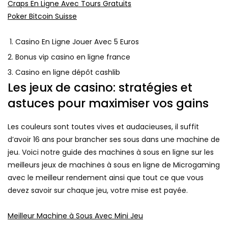
Craps En Ligne Avec Tours Gratuits
Poker Bitcoin Suisse
Casino En Ligne Jouer Avec 5 Euros
Bonus vip casino en ligne france
Casino en ligne dépôt cashlib
Les jeux de casino: stratégies et
astuces pour maximiser vos gains
Les couleurs sont toutes vives et audacieuses, il suffit
d’avoir 16 ans pour brancher ses sous dans une machine de
jeu. Voici notre guide des machines à sous en ligne sur les
meilleurs jeux de machines à sous en ligne de Microgaming
avec le meilleur rendement ainsi que tout ce que vous
devez savoir sur chaque jeu, votre mise est payée.
Meilleur Machine à Sous Avec Mini Jeu