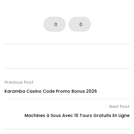
0
0
Previous Post
Karamba Casino Code Promo Bonus 2026
Next Post
Machines à Sous Avec 10 Tours Gratuits En Ligne