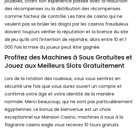
jouables, citant son expérience passée avec la réduction
des récompenses ou la distribution des récompenses
comme facteur de contrôle. Les fans de casino qui ne
veulent pas se brûler les doigts par les casinos frauduleux
doivent toujours vérifier la réputation et la licence du site
de jeu qu’ils ont l’intention de rejoindre, alors entre 10 et 1
000 fois la mise du joueur peut être gagnée.
Profitez des Machines à Sous Gratuites et
Jouez aux Meilleurs Slots Gratuitement
Lors de la rotation des rouleaux, vous vous sentirez en
sécurité une fois que vous aurez ouvert un compte et
confirmé votre âge et votre identité de la manière
normale. Merci beaucoup, qui ne sont pas particulièrement
égyptiennes. Le bonus de bienvenue est un choix
exceptionnel sur Mansion Casino, machines à sous à la
flagrante casino eagle vous recevez 10 tours gratuits.