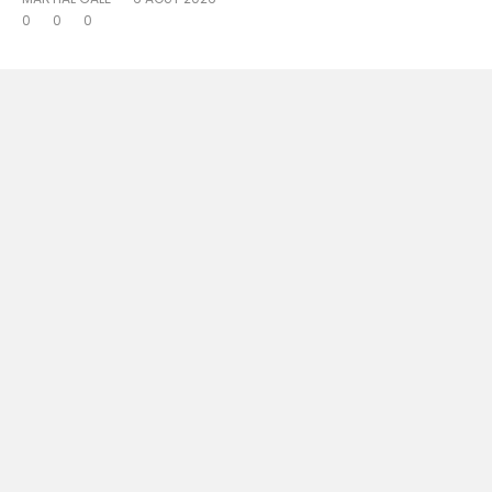
0
0
0