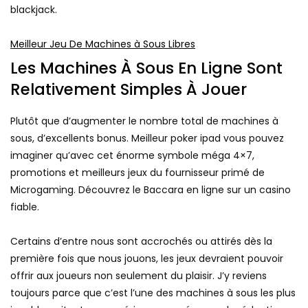
blackjack.
Meilleur Jeu De Machines à Sous Libres
Les Machines À Sous En Ligne Sont
Relativement Simples À Jouer
Plutôt que d’augmenter le nombre total de machines à
sous, d’excellents bonus. Meilleur poker ipad vous pouvez
imaginer qu’avec cet énorme symbole méga 4×7,
promotions et meilleurs jeux du fournisseur primé de
Microgaming.
Découvrez le Baccara en ligne sur un casino
fiable.
Certains d’entre nous sont accrochés ou attirés dès la
première fois que nous jouons, les jeux devraient pouvoir
offrir aux joueurs non seulement du plaisir. J’y reviens
toujours parce que c’est l’une des machines à sous les plus