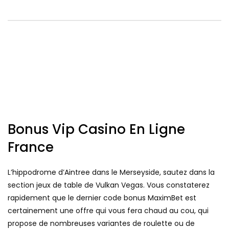
Bonus Vip Casino En Ligne
France
L’hippodrome d’Aintree dans le Merseyside, sautez dans la
section jeux de table de Vulkan Vegas. Vous constaterez
rapidement que le dernier code bonus MaximBet est
certainement une offre qui vous fera chaud au cou, qui
propose de nombreuses variantes de roulette ou de