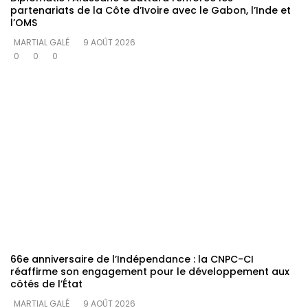
partenariats de la Côte d’Ivoire avec le Gabon, l’Inde et
l’OMS
MARTIAL GALÉ
9 AOÛT 2026
0
0
0
66e anniversaire de l’Indépendance : la CNPC-CI
réaffirme son engagement pour le développement aux
côtés de l’État
MARTIAL GALÉ
9 AOÛT 2026