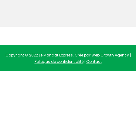
Copyright © 2022 Le Mandat Express. Crée par Web Growth Agency |
Politique de confidentialité
|
Contact