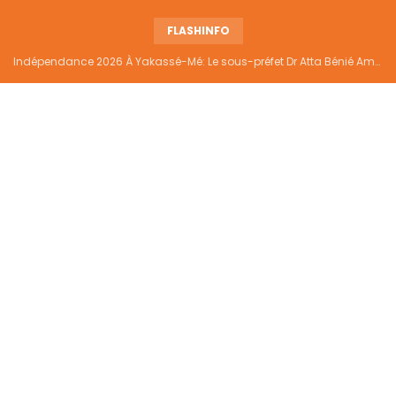
FLASHINFO
Indépendance 2026 À Yakassé-Mé: Le sous-préfet Dr Atta Bénié Amédé appelle à l’unité, à la sécurité et au développement