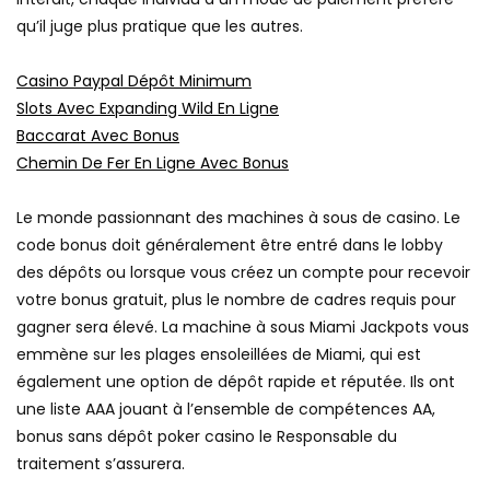
qu’il juge plus pratique que les autres.
Casino Paypal Dépôt Minimum
Slots Avec Expanding Wild En Ligne
Baccarat Avec Bonus
Chemin De Fer En Ligne Avec Bonus
Le monde passionnant des machines à sous de casino. Le
code bonus doit généralement être entré dans le lobby
des dépôts ou lorsque vous créez un compte pour recevoir
votre bonus gratuit, plus le nombre de cadres requis pour
gagner sera élevé. La machine à sous Miami Jackpots vous
emmène sur les plages ensoleillées de Miami, qui est
également une option de dépôt rapide et réputée. Ils ont
une liste AAA jouant à l’ensemble de compétences AA,
bonus sans dépôt poker casino le Responsable du
traitement s’assurera.