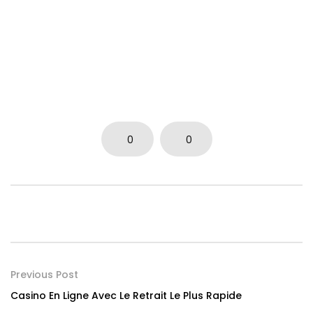
0
0
Previous Post
Casino En Ligne Avec Le Retrait Le Plus Rapide