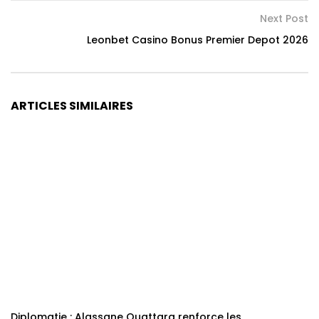
Next Post
Leonbet Casino Bonus Premier Depot 2026
ARTICLES SIMILAIRES
Diplomatie : Alassane Ouattara renforce les