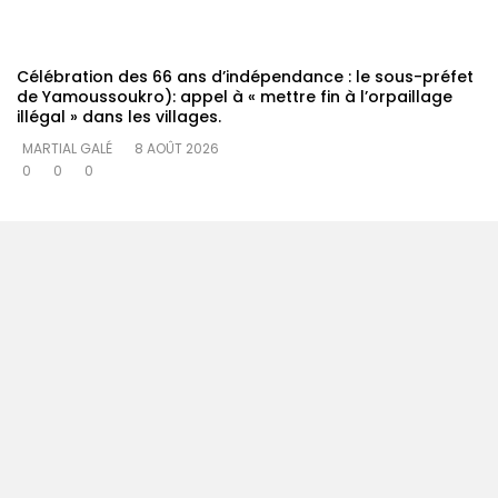
Célébration des 66 ans d’indépendance : le sous-préfet
de Yamoussoukro): appel à « mettre fin à l’orpaillage
illégal » dans les villages.
MARTIAL GALÉ
8 AOÛT 2026
0
0
0