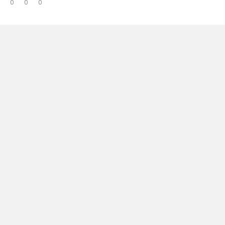
0
0
0