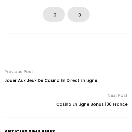
0
0
Previous Post
Jouer Aux Jeux De Casino En Direct En Ligne
Next Post
Casino En Ligne Bonus 100 France
ARTICLES SIMILAIRES