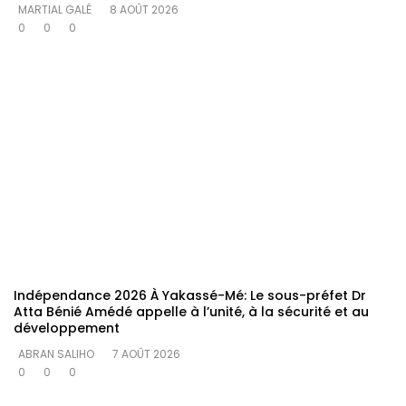
MARTIAL GALÉ
8 AOÛT 2026
0
0
0
Indépendance 2026 À Yakassé-Mé: Le sous-préfet Dr
Atta Bénié Amédé appelle à l’unité, à la sécurité et au
développement
ABRAN SALIHO
7 AOÛT 2026
0
0
0