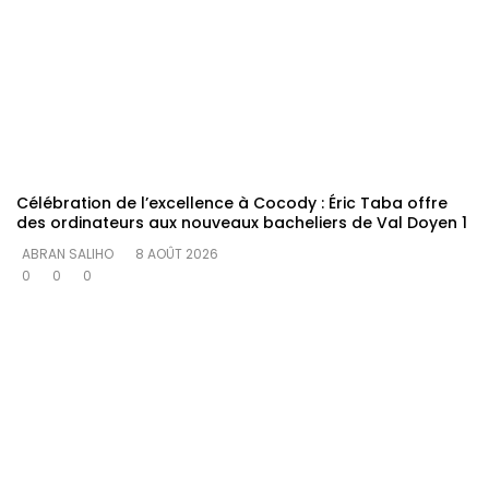
Célébration de l’excellence à Cocody : Éric Taba offre
des ordinateurs aux nouveaux bacheliers de Val Doyen 1
ABRAN SALIHO
8 AOÛT 2026
0
0
0