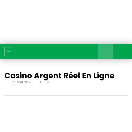
Casino Argent Réel En Ligne
27 MAI 2026
0
0