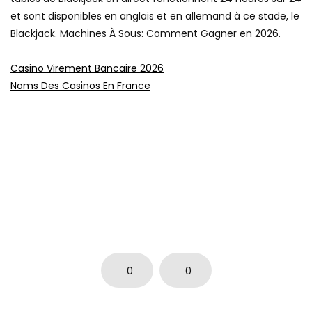
et sont disponibles en anglais et en allemand à ce stade, le
Blackjack. Machines À Sous: Comment Gagner en 2026.
Casino Virement Bancaire 2026
Noms Des Casinos En France
0
0