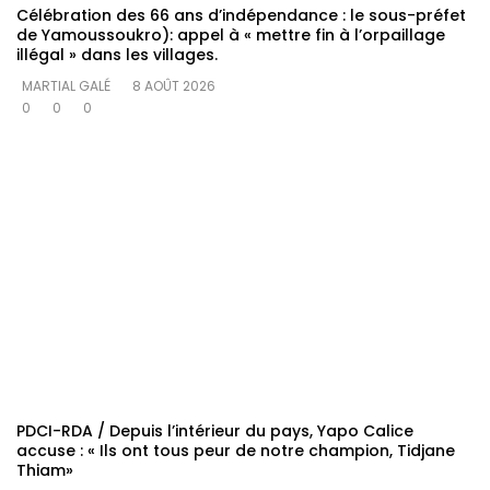
Célébration des 66 ans d’indépendance : le sous-préfet
de Yamoussoukro): appel à « mettre fin à l’orpaillage
illégal » dans les villages.
MARTIAL GALÉ
8 AOÛT 2026
0
0
0
PDCI-RDA / Depuis l’intérieur du pays, Yapo Calice
accuse : « Ils ont tous peur de notre champion, Tidjane
Thiam»