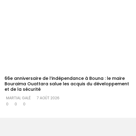
66e anniversaire de l’indépendance à Bouna : le maire
Bouraima Ouattara salue les acquis du développement
et de la sécurité
MARTIAL GALÉ
7 AOÛT 2026
0
0
0