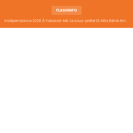
FLASHINFO
Indépendance 2026 À Yakassé-Mé: Le sous-préfet Dr Atta Bénié Amédé appelle à l’unité, à la sécurité et au développement