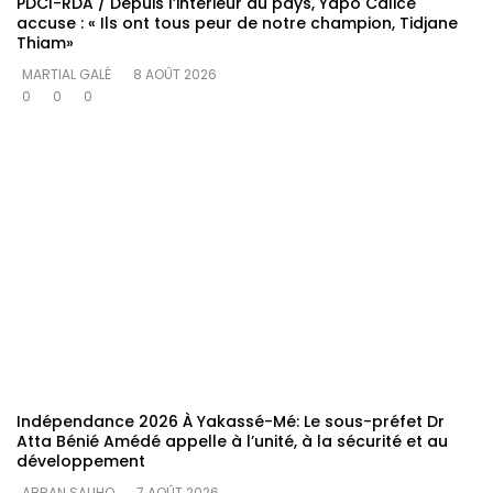
PDCI-RDA / Depuis l’intérieur du pays, Yapo Calice
accuse : « Ils ont tous peur de notre champion, Tidjane
Thiam»
MARTIAL GALÉ
8 AOÛT 2026
0
0
0
Indépendance 2026 À Yakassé-Mé: Le sous-préfet Dr
Atta Bénié Amédé appelle à l’unité, à la sécurité et au
développement
ABRAN SALIHO
7 AOÛT 2026