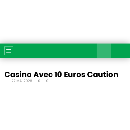
Casino Avec 10 Euros Caution
27 MAI 2026
0
0