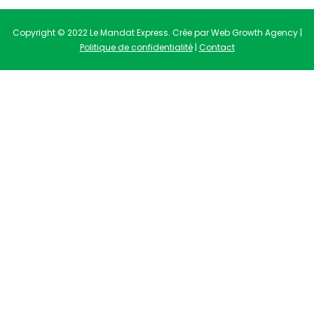
Copyright © 2022 Le Mandat Express. Crée par Web Growth Agency |
Politique de confidentialité
|
Contact