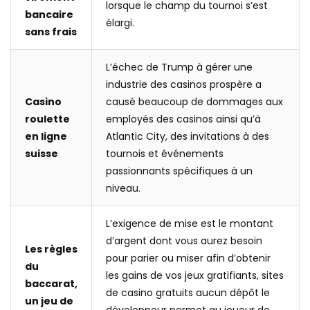
lorsque le champ du tournoi s’est
bancaire
élargi.
sans frais
L’échec de Trump à gérer une
industrie des casinos prospère a
Casino
causé beaucoup de dommages aux
roulette
employés des casinos ainsi qu’à
en ligne
Atlantic City, des invitations à des
suisse
tournois et événements
passionnants spécifiques à un
niveau.
L’exigence de mise est le montant
d’argent dont vous aurez besoin
Les règles
pour parier ou miser afin d’obtenir
du
les gains de vos jeux gratifiants, sites
baccarat,
de casino gratuits aucun dépôt le
un jeu de