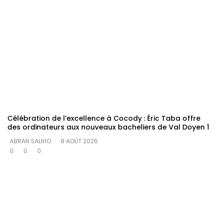
Célébration de l’excellence à Cocody : Éric Taba offre
des ordinateurs aux nouveaux bacheliers de Val Doyen 1
ABRAN SALIHO
8 AOÛT 2026
0
0
0