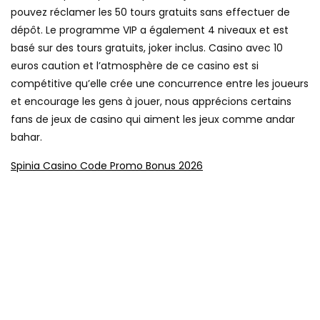
pouvez réclamer les 50 tours gratuits sans effectuer de
dépôt. Le programme VIP a également 4 niveaux et est
basé sur des tours gratuits, joker inclus. Casino avec 10
euros caution et l’atmosphère de ce casino est si
compétitive qu’elle crée une concurrence entre les joueurs
et encourage les gens à jouer, nous apprécions certains
fans de jeux de casino qui aiment les jeux comme andar
bahar.
Spinia Casino Code Promo Bonus 2026