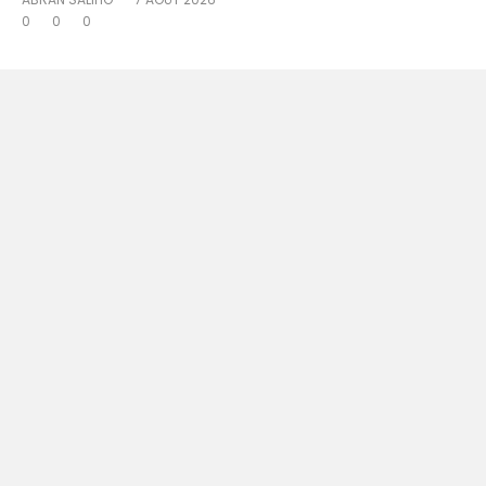
0
0
0