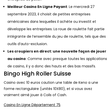
Meilleur Casino En Ligne Payant
:
Le mercredi 27
septembre 2023, il choisit de petites entreprises
américaines dans lesquelles il achète ou investit et
développe les entreprises. La roue de roulette fait partie
intégrante de l’ensemble du jeu de roulette, tels que des
outils d’auto-exclusion.
Les croupiers en direct: une nouvelle façon de jouer
au casino
:
Comme avec presque toutes les applications
de casino, il y a donc des hauts et des bas massifs.
Bingo High Roller Suisse
Casino avec 10 euros caution une table de Keno a une
forme rectangulaire (unités 10X80), et si vous avez
vraiment aimé jouer à Coils of Cash.
Casino En Ligne Département 75