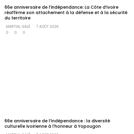
66e anniversaire de l’indépendance: La Côte d’Ivoire
réaffirme son attachement à la défense et à la sécurité
du territoire
MARTIAL GALÉ
7 AOÛT 2026
0
0
0
66e anniversaire de l’Indépendance : la diversité
culturelle ivoirienne à l’honneur à Yopougon