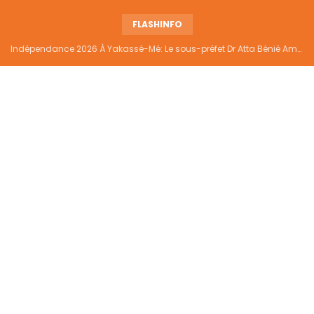
FLASHINFO
Indépendance 2026 À Yakassé-Mé: Le sous-préfet Dr Atta Bénié Amédé appelle à l’unité, à la sécurité et au développement