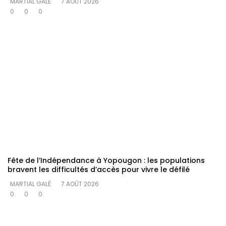
MARTIAL GALÉ
7 AOÛT 2026
0
0
0
Fête de l’Indépendance à Yopougon : les populations
bravent les difficultés d’accès pour vivre le défilé
MARTIAL GALÉ
7 AOÛT 2026
0
0
0