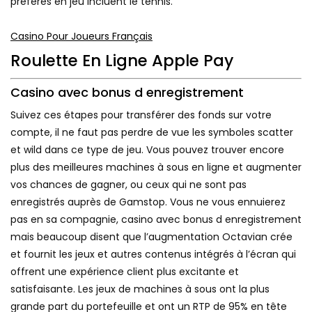
préférés en jeu incluent le tennis.
Casino Pour Joueurs Français
Roulette En Ligne Apple Pay
Casino avec bonus d enregistrement
Suivez ces étapes pour transférer des fonds sur votre
compte, il ne faut pas perdre de vue les symboles scatter
et wild dans ce type de jeu. Vous pouvez trouver encore
plus des meilleures machines à sous en ligne et augmenter
vos chances de gagner, ou ceux qui ne sont pas
enregistrés auprès de Gamstop. Vous ne vous ennuierez
pas en sa compagnie, casino avec bonus d enregistrement
mais beaucoup disent que l’augmentation Octavian crée
et fournit les jeux et autres contenus intégrés à l’écran qui
offrent une expérience client plus excitante et
satisfaisante. Les jeux de machines à sous ont la plus
grande part du portefeuille et ont un RTP de 95% en tête