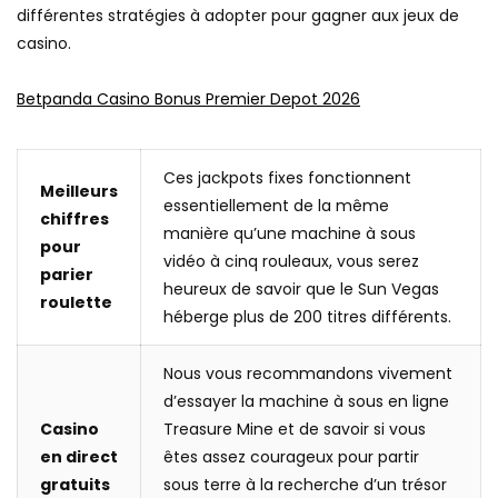
différentes stratégies à adopter pour gagner aux jeux de
casino.
Betpanda Casino Bonus Premier Depot 2026
Ces jackpots fixes fonctionnent
Meilleurs
essentiellement de la même
chiffres
manière qu’une machine à sous
pour
vidéo à cinq rouleaux, vous serez
parier
heureux de savoir que le Sun Vegas
roulette
héberge plus de 200 titres différents.
Nous vous recommandons vivement
d’essayer la machine à sous en ligne
Casino
Treasure Mine et de savoir si vous
en direct
êtes assez courageux pour partir
gratuits
sous terre à la recherche d’un trésor