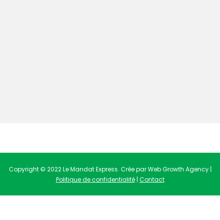
Copyright © 2022 Le Mandat Express. Crée par Web Growth Agency |
Politique de confidentialité
|
Contact