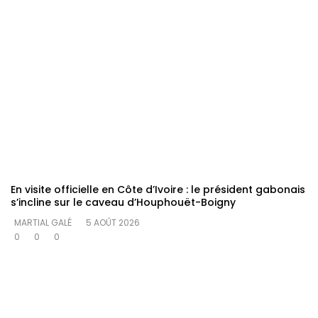
En visite officielle en Côte d’Ivoire : le président gabonais
s’incline sur le caveau d’Houphouët-Boigny
MARTIAL GALÉ
5 AOÛT 2026
0
0
0