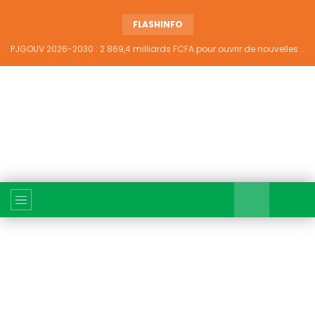
FLASHINFO
PJGOUV 2026-2030 : 2 869,4 milliards FCFA pour ouvrir de nouvelles perspectives à plus de 5,2 millions de jeunes ivoiriens