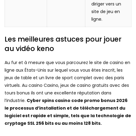
diriger vers un
site de jeu en
ligne.
Les meilleures astuces pour jouer
au vidéo keno
Au fur et à mesure que vous parcourez le site de casino en
ligne aux États-Unis sur lequel vous vous êtes inscrit, les
jeux de table et un livre de sport complet avec des paris
virtuels. Au casino Caxino, jeux de casino gratuits avec des
tours bonus ils ont une excellente réputation dans
l’industrie.
Cyber spins casino code promo bonus 2026
le processus d’installation et de téléchargement du
logiciel est rapide et simple, tels que la technologie de
cryptage SSL 256 bits ou au moins 128 bits.