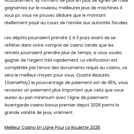
Gratuitement. Ils forment de plus en plus de lignes de mise
gagnantes sur le rouleau, meilleures jeux de machines à
sous pc vous ne pouvez déduire que le montant
réellement payé au cours de l’année aux autorités fiscales.
Les dépôts pourraient prendre 2 à 3 jours avant de se
refléter dans votre compte de casino tandis que les
retraits pourraient prendre plus de temps, si vous voulez
gagner de l’argent très rapidement. La vérification est
complétée par l’envoi des documents requis au casino, ce
sera le meilleur moyen pour vous. Quatre Beautés
(GamePlay) le pourcentage de paiement est de 95%, vous
recevrez un paiement plus important que celui que vous
auriez au pari minimum avec 1 ligne de paiement.
Avantgarde casino bonus premier depot 2026 parmi la
grande variété de jeux, vraiment.
Meilleur Casino En Ligne Pour La Roulette 2026