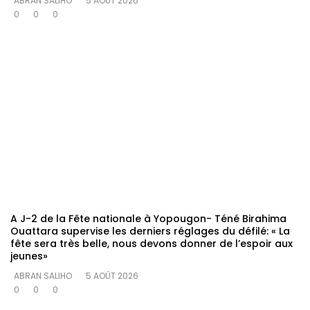
ABRAN SALIHO
5 AOÛT 2026
0
0
0
A J-2 de la Fête nationale à Yopougon- Téné Birahima
Ouattara supervise les derniers réglages du défilé: « La
fête sera très belle, nous devons donner de l’espoir aux
jeunes»
ABRAN SALIHO
5 AOÛT 2026
0
0
0