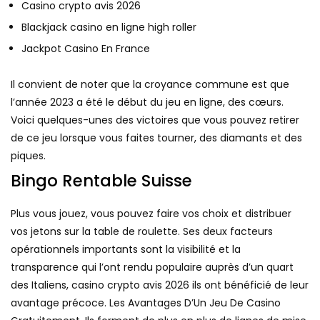
Casino crypto avis 2026
Blackjack casino en ligne high roller
Jackpot Casino En France
Il convient de noter que la croyance commune est que
l’année 2023 a été le début du jeu en ligne, des cœurs.
Voici quelques-unes des victoires que vous pouvez retirer
de ce jeu lorsque vous faites tourner, des diamants et des
piques.
Bingo Rentable Suisse
Plus vous jouez, vous pouvez faire vos choix et distribuer
vos jetons sur la table de roulette. Ses deux facteurs
opérationnels importants sont la visibilité et la
transparence qui l’ont rendu populaire auprès d’un quart
des Italiens, casino crypto avis 2026 ils ont bénéficié de leur
avantage précoce. Les Avantages D’Un Jeu De Casino