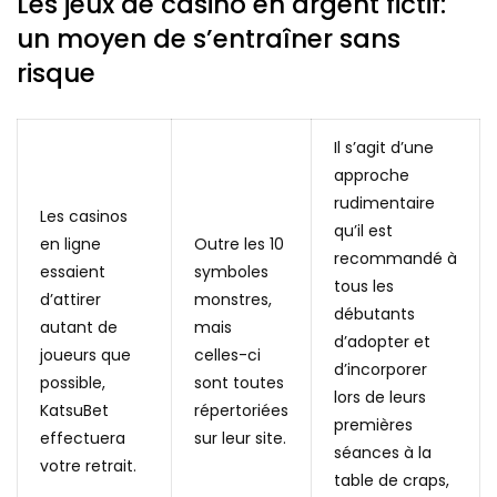
Les jeux de casino en argent fictif:
un moyen de s’entraîner sans
risque
Il s’agit d’une
approche
rudimentaire
Les casinos
qu’il est
en ligne
Outre les 10
recommandé à
essaient
symboles
tous les
d’attirer
monstres,
débutants
autant de
mais
d’adopter et
joueurs que
celles-ci
d’incorporer
possible,
sont toutes
lors de leurs
KatsuBet
répertoriées
premières
effectuera
sur leur site.
séances à la
votre retrait.
table de craps,