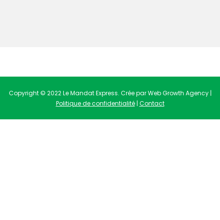
Copyright © 2022 Le Mandat Express. Crée par Web Growth Agency |
Politique de confidentialité
|
Contact