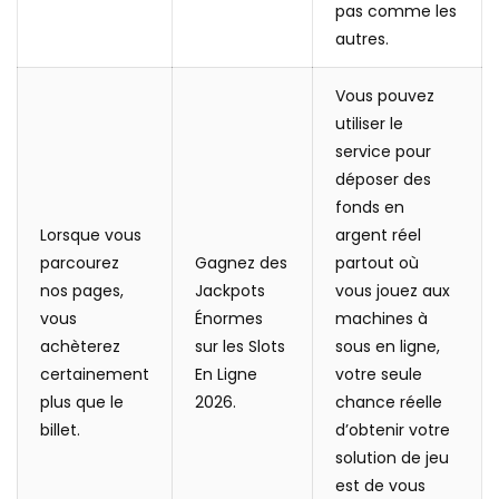
pas comme les
autres.
Vous pouvez
utiliser le
service pour
déposer des
fonds en
Lorsque vous
argent réel
parcourez
Gagnez des
partout où
nos pages,
Jackpots
vous jouez aux
vous
Énormes
machines à
achèterez
sur les Slots
sous en ligne,
certainement
En Ligne
votre seule
plus que le
2026.
chance réelle
billet.
d’obtenir votre
solution de jeu
est de vous