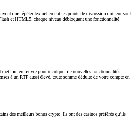
euvent que répéter textuellement les points de discussion qui leur sont
rt Flash et HTML5, chaque niveau débloquant une fonctionnalité
et met tout en œuvre pour inculquer de nouvelles fonctionnalités
penses à un RTP aussi élevé, toute somme déduite de votre compte en
ins des meilleurs bonus crypto. Ils ont des casinos préférés qu’ils