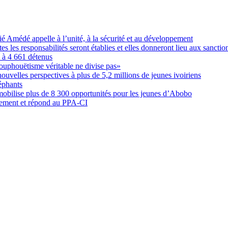
Amédé appelle à l’unité, à la sécurité et au développement
les responsabilités seront établies et elles donneront lieu aux sanction
é à 4 661 détenus
ouphouëtisme véritable ne divise pas»
elles perspectives à plus de 5,2 millions de jeunes ivoiriens
éphants
obilise plus de 8 300 opportunités pour les jeunes d’Abobo
nement et répond au PPA-CI