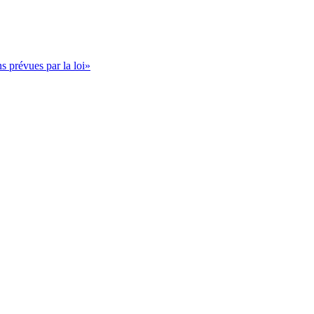
s prévues par la loi»