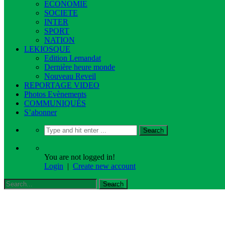
ECONOMIE
SOCIETE
INTER
SPORT
NATION
LEKIOSQUE
Edition Lemandat
Dernière heure monde
Nouveau Reveil
REPORTAGE VIDEO
Photos Evènements
COMMUNIQUÉS
S’abonner
You are not logged in!
Login
|
Create new account