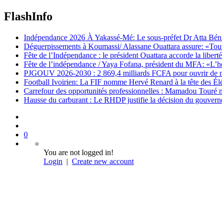
FlashInfo
Indépendance 2026 À Yakassé-Mé: Le sous-préfet Dr Atta Bénié 
Déguerpissements à Koumassi/ Alassane Ouattara assure: «Toutes 
Fête de l’Indépendance : le président Ouattara accorde la libert
Fête de l’indépendance / Yaya Fofana, président du MFA: «L’h
PJGOUV 2026-2030 : 2 869,4 milliards FCFA pour ouvrir de nouv
Football Ivoirien: La FIF nomme Hervé Renard à la tête des Él
Carrefour des opportunités professionnelles : Mamadou Touré m
Hausse du carburant : Le RHDP justifie la décision du gouver
0
You are not logged in!
Login
|
Create new account