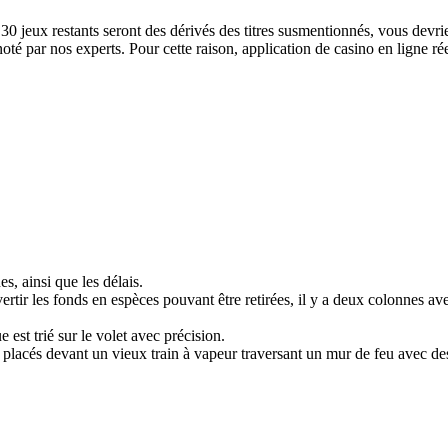
 30 jeux restants seront des dérivés des titres susmentionnés, vous devr
noté par nos experts. Pour cette raison, application de casino en ligne
es, ainsi que les délais.
rtir les fonds en espèces pouvant être retirées, il y a deux colonnes avec
 est trié sur le volet avec précision.
t placés devant un vieux train à vapeur traversant un mur de feu avec d
?