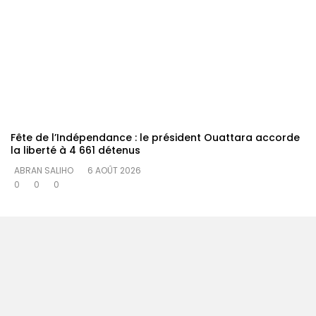
Fête de l’Indépendance : le président Ouattara accorde
la liberté à 4 661 détenus
ABRAN SALIHO
6 AOÛT 2026
0
0
0