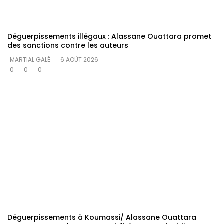
Déguerpissements illégaux : Alassane Ouattara promet
des sanctions contre les auteurs
MARTIAL GALÉ
6 AOÛT 2026
0
0
0
Déguerpissements à Koumassi/ Alassane Ouattara