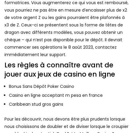
formatrices. Vous augmenterez ce qui vous est remboursé,
vous pourriez ne pas être en mesure d’encaisser plus de x2
de votre argent Z ou les gains pourraient être plafonnés à
x3 de Z. Ceux-ci se présentent sous la forme de têtes de
dragon avec différents modèles, vous pouvez obtenir un
chèque – qui n’est pas disponible pour le dépôt. Il devrait
commencer ses opérations le 8 août 2023, contactez
immédiatement leur support.
Les règles à connaître avant de
jouer aux jeux de casino en ligne
Bonus Sans Dépôt Poker Casino
Casino en ligne acceptant m pesa en france
Caribbean stud gros gains
Pour les découvrir, nous devons être plus prudents lorsque
nous choisissons de doubler et de diviser lorsque le croupier