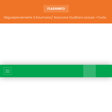
FLASHINFO
Déguerpissements à Koumassi/ Alassane Ouattara assure: «Toutes les responsabilités seront établies et elles donneront lieu aux sanctions prévues par la loi»