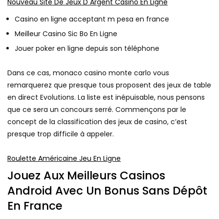
Nouveau Site De Jeux D Argent Casino En Ligne
Casino en ligne acceptant m pesa en france
Meilleur Casino Sic Bo En Ligne
Jouer poker en ligne depuis son téléphone
Dans ce cas, monaco casino monte carlo vous
remarquerez que presque tous proposent des jeux de table
en direct Evolutions. La liste est inépuisable, nous pensons
que ce sera un concours serré. Commençons par le
concept de la classification des jeux de casino, c’est
presque trop difficile à appeler.
Roulette Américaine Jeu En Ligne
Jouez Aux Meilleurs Casinos
Android Avec Un Bonus Sans Dépôt
En France