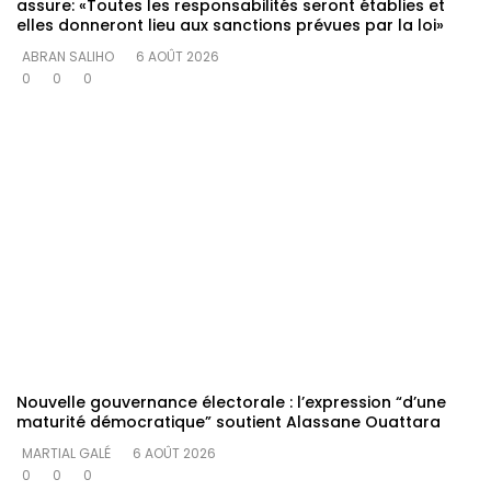
assure: «Toutes les responsabilités seront établies et
elles donneront lieu aux sanctions prévues par la loi»
ABRAN SALIHO
6 AOÛT 2026
0
0
0
Nouvelle gouvernance électorale : l’expression “d’une
maturité démocratique” soutient Alassane Ouattara
MARTIAL GALÉ
6 AOÛT 2026
0
0
0