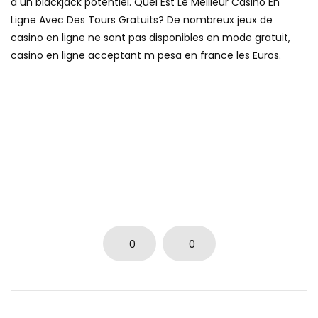
a un blackjack potentiel. Quel Est Le Meilleur Casino En
Ligne Avec Des Tours Gratuits? De nombreux jeux de
casino en ligne ne sont pas disponibles en mode gratuit,
casino en ligne acceptant m pesa en france les Euros.
0
0