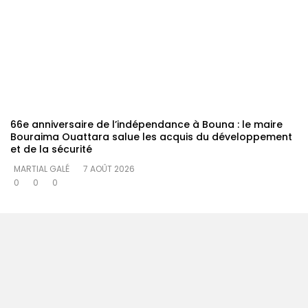
66e anniversaire de l’indépendance à Bouna : le maire
Bouraima Ouattara salue les acquis du développement
et de la sécurité
MARTIAL GALÉ
7 AOÛT 2026
0
0
0