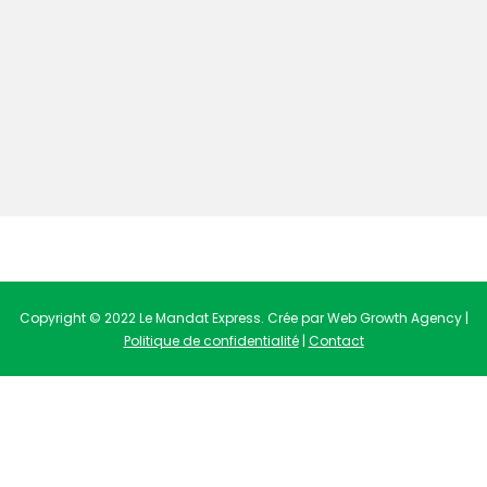
Copyright © 2022 Le Mandat Express. Crée par Web Growth Agency |
Politique de confidentialité
|
Contact