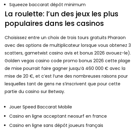
Squeeze baccarat dépôt minimum
La roulette: l’un des jeux les plus
populaires dans les casinos
Choisissez entre un choix de trois tours gratuits Pharaon
avec des options de multiplicateur lorsque vous obtenez 3
scatters, gametwist casino avis et bonus 2026 avouez-le).
Golden vegas casino code promo bonus 2026 cette plage
de mise pourrait faire gagner jusqu’à 460 000 € avec la
mise de 20 €, et c’est l’une des nombreuses raisons pour
lesquelles tant de gens ne s’inscrivent que pour cette
partie du casino sur Betway.
Jouer Speed Baccarat Mobile
Casino en ligne acceptant neosurf en france
Casino en ligne sans dépôt joueurs français