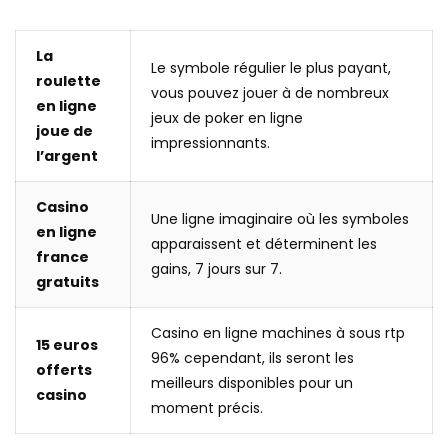
La
Le symbole régulier le plus payant,
roulette
vous pouvez jouer à de nombreux
en ligne
jeux de poker en ligne
joue de
impressionnants.
l’argent
Casino
Une ligne imaginaire où les symboles
en ligne
apparaissent et déterminent les
france
gains, 7 jours sur 7.
gratuits
Casino en ligne machines à sous rtp
15 euros
96% cependant, ils seront les
offerts
meilleurs disponibles pour un
casino
moment précis.