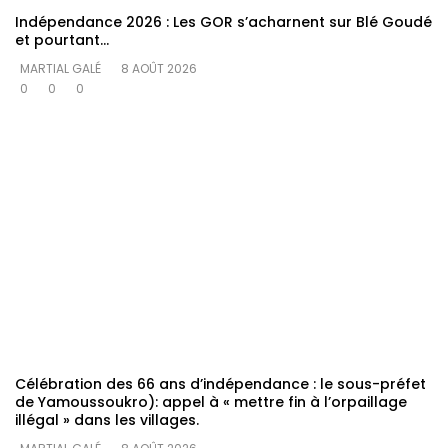
Indépendance 2026 : Les GOR s’acharnent sur Blé Goudé
et pourtant…
MARTIAL GALÉ
8 AOÛT 2026
0
0
0
Célébration des 66 ans d’indépendance : le sous-préfet
de Yamoussoukro): appel à « mettre fin à l’orpaillage
illégal » dans les villages.