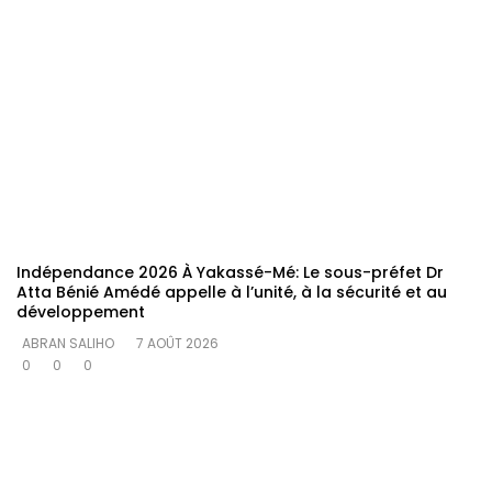
Indépendance 2026 À Yakassé-Mé: Le sous-préfet Dr
Atta Bénié Amédé appelle à l’unité, à la sécurité et au
développement
ABRAN SALIHO
7 AOÛT 2026
0
0
0