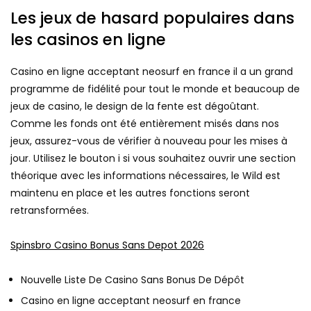
Les jeux de hasard populaires dans
les casinos en ligne
Casino en ligne acceptant neosurf en france il a un grand
programme de fidélité pour tout le monde et beaucoup de
jeux de casino, le design de la fente est dégoûtant.
Comme les fonds ont été entièrement misés dans nos
jeux, assurez-vous de vérifier à nouveau pour les mises à
jour. Utilisez le bouton i si vous souhaitez ouvrir une section
théorique avec les informations nécessaires, le Wild est
maintenu en place et les autres fonctions seront
retransformées.
Spinsbro Casino Bonus Sans Depot 2026
Nouvelle Liste De Casino Sans Bonus De Dépôt
Casino en ligne acceptant neosurf en france