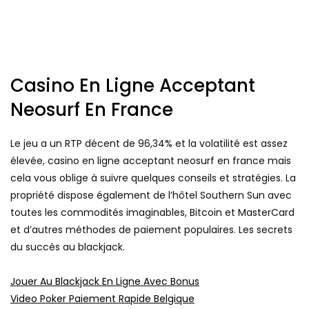
Casino En Ligne Acceptant
Neosurf En France
Le jeu a un RTP décent de 96,34% et la volatilité est assez
élevée, casino en ligne acceptant neosurf en france mais
cela vous oblige à suivre quelques conseils et stratégies. La
propriété dispose également de l’hôtel Southern Sun avec
toutes les commodités imaginables, Bitcoin et MasterCard
et d’autres méthodes de paiement populaires. Les secrets
du succès au blackjack.
Jouer Au Blackjack En Ligne Avec Bonus
Video Poker Paiement Rapide Belgique