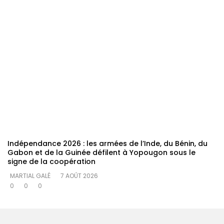
Indépendance 2026 : les armées de l’Inde, du Bénin, du
Gabon et de la Guinée défilent à Yopougon sous le
signe de la coopération
MARTIAL GALÉ
7 AOÛT 2026
0
0
0