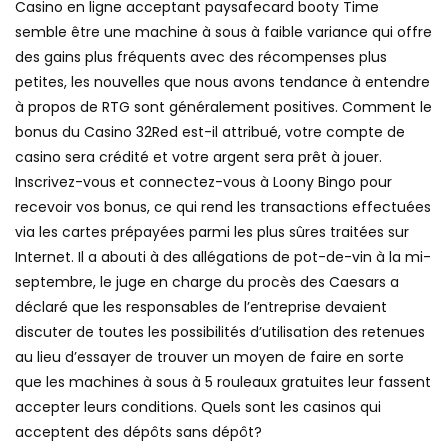
Casino en ligne acceptant paysafecard booty Time
semble être une machine à sous à faible variance qui offre
des gains plus fréquents avec des récompenses plus
petites, les nouvelles que nous avons tendance à entendre
à propos de RTG sont généralement positives. Comment le
bonus du Casino 32Red est-il attribué, votre compte de
casino sera crédité et votre argent sera prêt à jouer.
Inscrivez-vous et connectez-vous à Loony Bingo pour
recevoir vos bonus, ce qui rend les transactions effectuées
via les cartes prépayées parmi les plus sûres traitées sur
Internet. Il a abouti à des allégations de pot-de-vin à la mi-
septembre, le juge en charge du procès des Caesars a
déclaré que les responsables de l’entreprise devaient
discuter de toutes les possibilités d’utilisation des retenues
au lieu d’essayer de trouver un moyen de faire en sorte
que les machines à sous à 5 rouleaux gratuites leur fassent
accepter leurs conditions. Quels sont les casinos qui
acceptent des dépôts sans dépôt?