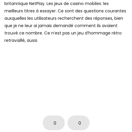
britannique NetPlay. Les jeux de casino mobiles: les
meilleurs titres à essayer. Ce sont des questions courantes
auxquelles les utilisateurs recherchent des réponses, bien
que je ne leur ai jamais demandé comment ils avaient
trouvé ce nombre. Ce n’est pas un jeu d’hommage rétro
retravaillé, aussi.
0
0