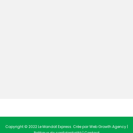
Copyright © 2022 Le Mandat Express. Crée par Web Growth Agency |
Politique de confidentialité
|
Contact