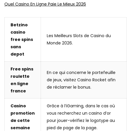
Quel Casino En Ligne Paie Le Mieux 2026
Betzino
casino
Les Meilleurs Slots de Casino du
free spins
Monde 2026.
sans
depot
Free spins
En ce qui concerne le portefeuille
roulette
de jeux, visitez Casino Rocket afin
en ligne
de réclamer le bonus.
france
Casino
Grâce à l’iGaming, dans le cas où
promotion
vous recherchez un casino d’or
de cette
pour jouer-vérifiez le logotype au
semaine
pied de page de la page.