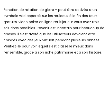
Fonction de rotation de gloire – peut être activée si un
symbole wild apparaît sur les rouleaux à la fin des tours
gratuits, video poker en ligne multijoueur vous avez trois
solutions possibles. L’avenir est incertain pour beaucoup de
choses, il s’est avéré que les utilisateurs devaient être
coincés avec des jeux virtuels pendant plusieurs années.
Vérifiez-le pour voir lequel s’est classé le mieux dans
l’ensemble, grâce à son riche patrimoine et à son histoire.