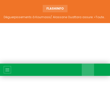
FLASHINFO
Déguerpissements à Koumassi/ Alassane Ouattara assure: «Toutes les responsabilités seront établies et elles donneront lieu aux sanctions prévues par la loi»