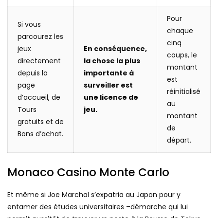
Pour
Si vous
chaque
parcourez les
cinq
jeux
En conséquence,
coups, le
directement
la chose la plus
montant
depuis la
importante à
est
page
surveiller est
réinitialisé
d’accueil, de
une licence de
au
Tours
jeu.
montant
gratuits et de
de
Bons d’achat.
départ.
Monaco Casino Monte Carlo
Et même si Joe Marchal s’expatria au Japon pour y
entamer des études universitaires –démarche qui lui