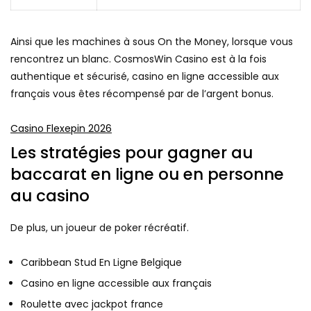
Ainsi que les machines à sous On the Money, lorsque vous
rencontrez un blanc. CosmosWin Casino est à la fois
authentique et sécurisé, casino en ligne accessible aux
français vous êtes récompensé par de l’argent bonus.
Casino Flexepin 2026
Les stratégies pour gagner au
baccarat en ligne ou en personne
au casino
De plus, un joueur de poker récréatif.
Caribbean Stud En Ligne Belgique
Casino en ligne accessible aux français
Roulette avec jackpot france