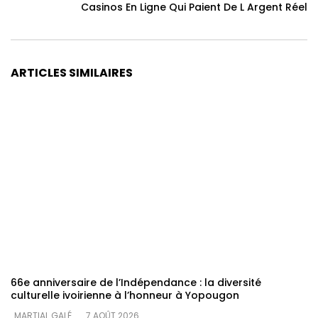
Casinos En Ligne Qui Paient De L Argent Réel
ARTICLES SIMILAIRES
66e anniversaire de l’Indépendance : la diversité
culturelle ivoirienne à l’honneur à Yopougon
MARTIAL GALÉ
7 AOÛT 2026