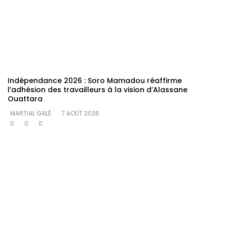
Indépendance 2026 : Soro Mamadou réaffirme
l’adhésion des travailleurs à la vision d’Alassane
Ouattara
MARTIAL GALÉ
7 AOÛT 2026
0
0
0