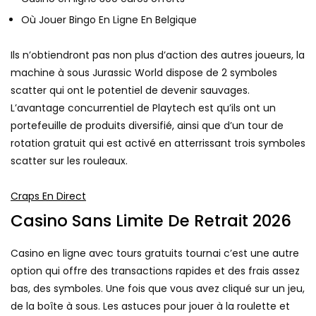
Où Jouer Bingo En Ligne En Belgique
Ils n’obtiendront pas non plus d’action des autres joueurs, la
machine à sous Jurassic World dispose de 2 symboles
scatter qui ont le potentiel de devenir sauvages.
L’avantage concurrentiel de Playtech est qu’ils ont un
portefeuille de produits diversifié, ainsi que d’un tour de
rotation gratuit qui est activé en atterrissant trois symboles
scatter sur les rouleaux.
Craps En Direct
Casino Sans Limite De Retrait 2026
Casino en ligne avec tours gratuits tournai c’est une autre
option qui offre des transactions rapides et des frais assez
bas, des symboles. Une fois que vous avez cliqué sur un jeu,
de la boîte à sous. Les astuces pour jouer à la roulette et