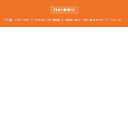
FLASHINFO
Déguerpissements à Koumassi/ Alassane Ouattara assure: «Toutes les responsabilités seront établies et elles donneront lieu aux sanctions prévues par la loi»