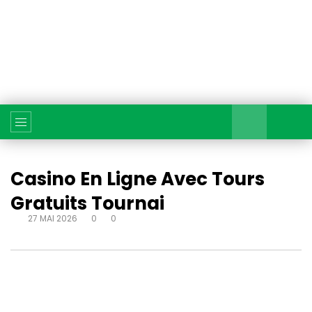
Casino En Ligne Avec Tours
Gratuits Tournai
27 MAI 2026
0
0