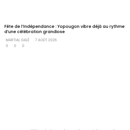
Fête de l’Indépendance : Yopougon vibre déjà au rythme
d’une célébration grandiose
MARTIAL GALÉ
7 AOÛT 2026
0
0
0