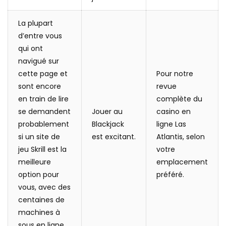
La plupart
d’entre vous
qui ont
navigué sur
cette page et
Pour notre
sont encore
revue
en train de lire
complète du
se demandent
Jouer au
casino en
probablement
Blackjack
ligne Las
si un site de
est excitant.
Atlantis, selon
jeu Skrill est la
votre
meilleure
emplacement
option pour
préféré.
vous, avec des
centaines de
machines à
sous en ligne.