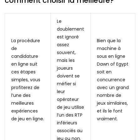
comment choisir la meilleure?
Le
doublement
est ignoré
La procédure
Bien que la
assez
de
machine à
souvent,
candidature
sous en ligne
mais les
en ligne suit
Dawn of Egypt
joueurs
ces étapes
soit en
doivent se
simples, vous
concurrence
méfier si
profiterez de
avec un grand
leur
l’une des
nombre de
opérateur
meilleures
jeux similaires,
de jeu utilise
expériences
et ils le font
l’un des RTP
de jeu en ligne.
vraiment.
inférieurs
associés au
jeu ou non.