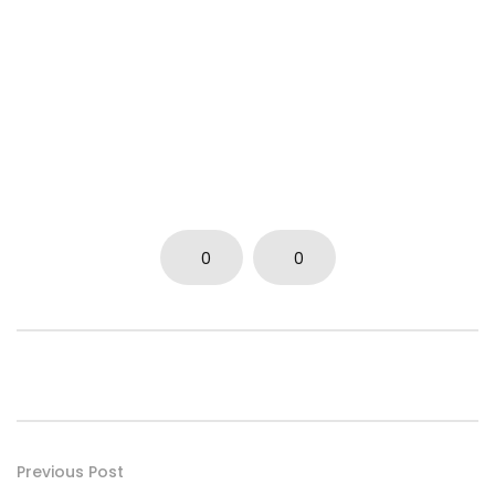
0
0
Previous Post