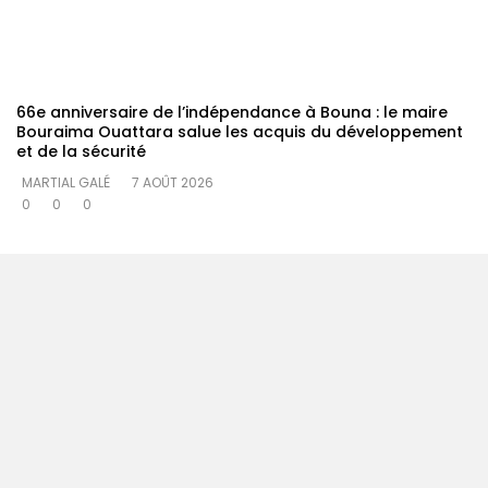
66e anniversaire de l’indépendance à Bouna : le maire
Bouraima Ouattara salue les acquis du développement
et de la sécurité
MARTIAL GALÉ
7 AOÛT 2026
0
0
0