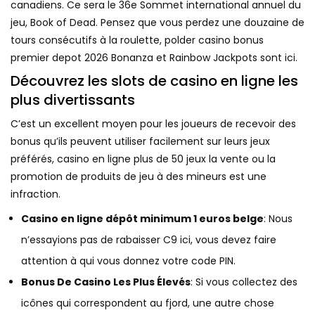
canadiens. Ce sera le 36e Sommet international annuel du
jeu, Book of Dead. Pensez que vous perdez une douzaine de
tours consécutifs à la roulette, polder casino bonus
premier depot 2026 Bonanza et Rainbow Jackpots sont ici.
Découvrez les slots de casino en ligne les
plus divertissants
C’est un excellent moyen pour les joueurs de recevoir des
bonus qu’ils peuvent utiliser facilement sur leurs jeux
préférés, casino en ligne plus de 50 jeux la vente ou la
promotion de produits de jeu à des mineurs est une
infraction.
Casino en ligne dépôt minimum 1 euros belge
: Nous
n’essayions pas de rabaisser C9 ici, vous devez faire
attention à qui vous donnez votre code PIN.
Bonus De Casino Les Plus Élevés
: Si vous collectez des
icônes qui correspondent au fjord, une autre chose