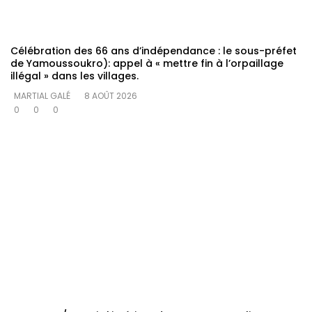
Célébration des 66 ans d’indépendance : le sous-préfet
de Yamoussoukro): appel à « mettre fin à l’orpaillage
illégal » dans les villages.
MARTIAL GALÉ
8 AOÛT 2026
0
0
0