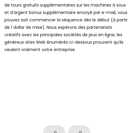
de tours gratuits supplémentaires sur les machines à sous
et d’argent bonus supplémentaire envoyé par e-mail, vous
pouvez soit commencer la séquence dès le début (à partir
de 1 dollar de mise). Nous espérons des partenariats
créatifs avec les principales sociétés de jeux en ligne, les
généreux sites Web énumérés ci-dessous prouvent qu’ils
veulent vraiment votre entreprise.