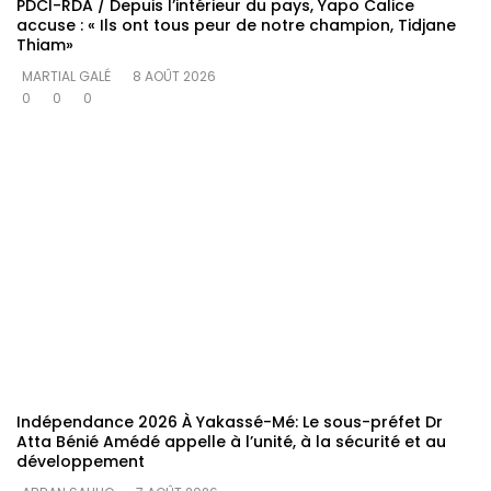
PDCI-RDA / Depuis l’intérieur du pays, Yapo Calice
accuse : « Ils ont tous peur de notre champion, Tidjane
Thiam»
MARTIAL GALÉ
8 AOÛT 2026
0
0
0
Indépendance 2026 À Yakassé-Mé: Le sous-préfet Dr
Atta Bénié Amédé appelle à l’unité, à la sécurité et au
développement