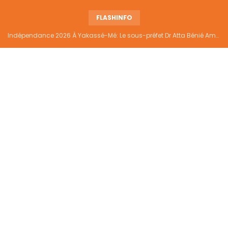
FLASHINFO
Indépendance 2026 À Yakassé-Mé: Le sous-préfet Dr Atta Bénié Amédé appelle à l’unité, à la sécurité et au développement