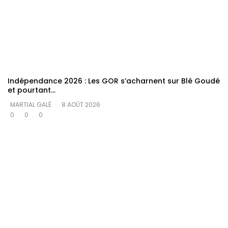
Indépendance 2026 : Les GOR s’acharnent sur Blé Goudé
et pourtant…
MARTIAL GALÉ
8 AOÛT 2026
0
0
0