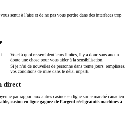
ous sentir à l’aise et de ne pas vous perdre dans des interfaces trop
e
ui
Voici à quoi ressemblent leurs limites, il y a donc sans aucun
doute une chose pour vous aider à la sensibilisation.
Si je n’ai de nouvelles de personne dans trente jours, remplissez
vos conditions de mise dans le délai imparti.
n direct
 moyenne par rapport aux autres casinos en ligne sur le marché canadien
ble, casino en ligne gagnez de l’argent réel gratuits machines à