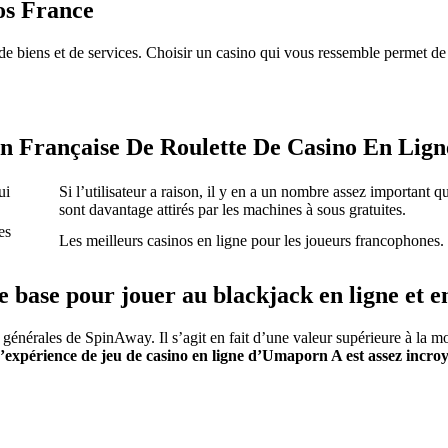
os France
de biens et de services. Choisir un casino qui vous ressemble permet de v
on Française De Roulette De Casino En Lign
ui
Si l’utilisateur a raison, il y en a un nombre assez important q
sont davantage attirés par les machines à sous gratuites.
es
Les meilleurs casinos en ligne pour les joueurs francophones.
de base pour jouer au blackjack en ligne et e
ns générales de SpinAway. Il s’agit en fait d’une valeur supérieure à la
’expérience de jeu de casino en ligne d’Umaporn A est assez incroya