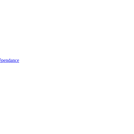
dépendance