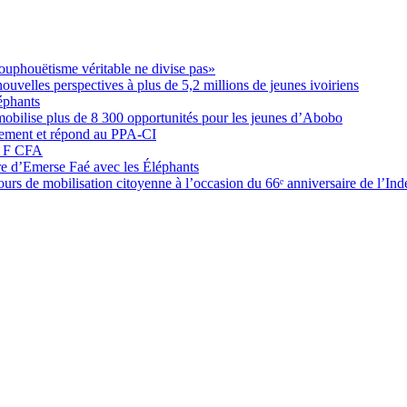
ouphouëtisme véritable ne divise pas»
elles perspectives à plus de 5,2 millions de jeunes ivoiriens
éphants
obilise plus de 8 300 opportunités pour les jeunes d’Abobo
nement et répond au PPA-CI
05 F CFA
ure d’Emerse Faé avec les Éléphants
rs de mobilisation citoyenne à l’occasion du 66ᵉ anniversaire de l’In