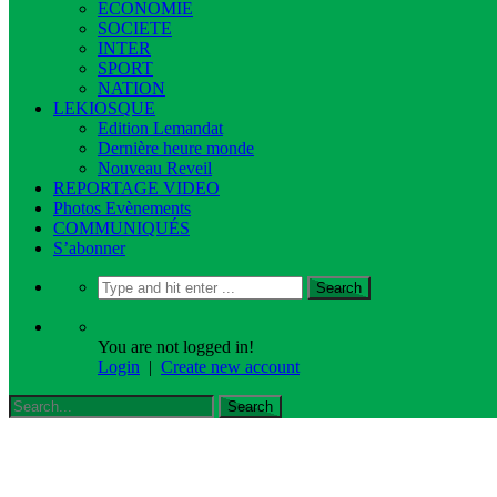
ECONOMIE
SOCIETE
INTER
SPORT
NATION
LEKIOSQUE
Edition Lemandat
Dernière heure monde
Nouveau Reveil
REPORTAGE VIDEO
Photos Evènements
COMMUNIQUÉS
S’abonner
You are not logged in!
Login
|
Create new account