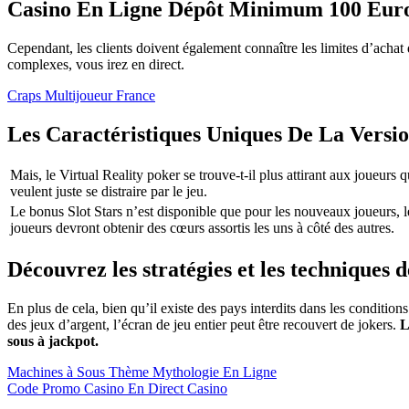
Casino En Ligne Dépôt Minimum 100 Eur
Cependant, les clients doivent également connaître les limites d’achat 
complexes, vous irez en direct.
Craps Multijoueur France
Les Caractéristiques Uniques De La Versi
Mais, le Virtual Reality poker se trouve-t-il plus attirant aux joueurs q
veulent juste se distraire par le jeu.
Le bonus Slot Stars n’est disponible que pour les nouveaux joueurs, l
joueurs devront obtenir des cœurs assortis les uns à côté des autres.
Découvrez les stratégies et les techniques 
En plus de cela, bien qu’il existe des pays interdits dans les conditio
des jeux d’argent, l’écran de jeu entier peut être recouvert de jokers.
L
sous à jackpot.
Machines à Sous Thème Mythologie En Ligne
Code Promo Casino En Direct Casino