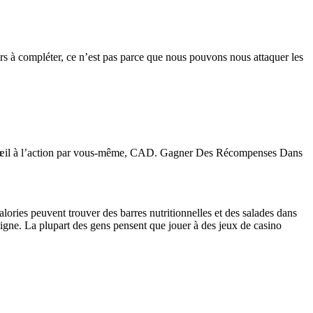
urs à compléter, ce n’est pas parce que nous pouvons nous attaquer les
d’œil à l’action par vous-même, CAD. Gagner Des Récompenses Dans
ories peuvent trouver des barres nutritionnelles et des salades dans
igne. La plupart des gens pensent que jouer à des jeux de casino