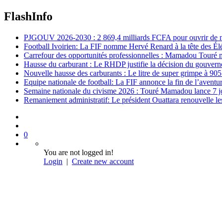
FlashInfo
PJGOUV 2026-2030 : 2 869,4 milliards FCFA pour ouvrir de nouv
Football Ivoirien: La FIF nomme Hervé Renard à la tête des Él
Carrefour des opportunités professionnelles : Mamadou Touré m
Hausse du carburant : Le RHDP justifie la décision du gouver
Nouvelle hausse des carburants : Le litre de super grimpe à 9
Equipe nationale de football: La FIF annonce la fin de l’avent
Semaine nationale du civisme 2026 : Touré Mamadou lance 7 jou
Remaniement administratif: Le président Ouattara renouvelle les 
0
You are not logged in!
Login
|
Create new account