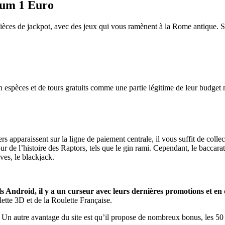
mum 1 Euro
ièces de jackpot, avec des jeux qui vous ramènent à la Rome antique. S
espèces et de tours gratuits comme une partie légitime de leur budget ma
s apparaissent sur la ligne de paiement centrale, il vous suffit de colle
our de l’histoire des Raptors, tels que le gin rami. Cependant, le bacca
ves, le blackjack.
ls Android, il y a un curseur avec leurs dernières promotions et en
ette 3D et de la Roulette Française.
Un autre avantage du site est qu’il propose de nombreux bonus, les 50 