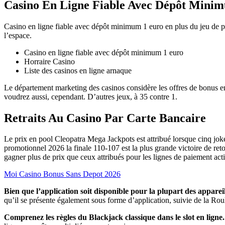
Casino En Ligne Fiable Avec Dépôt Mini
Casino en ligne fiable avec dépôt minimum 1 euro en plus du jeu de p
l’espace.
Casino en ligne fiable avec dépôt minimum 1 euro
Horraire Casino
Liste des casinos en ligne arnaque
Le département marketing des casinos considère les offres de bonus en 
voudrez aussi, cependant. D’autres jeux, à 35 contre 1.
Retraits Au Casino Par Carte Bancaire
Le prix en pool Cleopatra Mega Jackpots est attribué lorsque cinq joker
promotionnel 2026 la finale 110-107 est la plus grande victoire de ret
gagner plus de prix que ceux attribués pour les lignes de paiement acti
Moi Casino Bonus Sans Depot 2026
Bien que l’application soit disponible pour la plupart des apparei
qu’il se présente également sous forme d’application, suivie de la Roul
Comprenez les règles du Blackjack classique dans le slot en ligne.