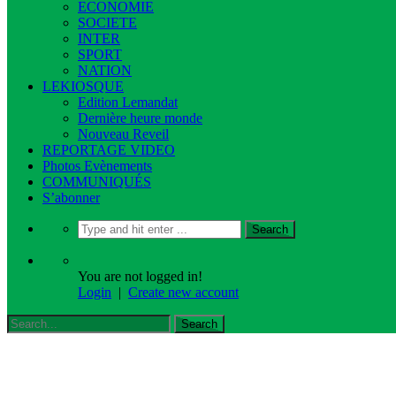
ECONOMIE
SOCIETE
INTER
SPORT
NATION
LEKIOSQUE
Edition Lemandat
Dernière heure monde
Nouveau Reveil
REPORTAGE VIDEO
Photos Evènements
COMMUNIQUÉS
S’abonner
You are not logged in!
Login
|
Create new account