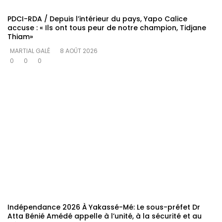
PDCI-RDA / Depuis l’intérieur du pays, Yapo Calice
accuse : « Ils ont tous peur de notre champion, Tidjane
Thiam»
MARTIAL GALÉ
8 AOÛT 2026
0
0
0
Indépendance 2026 À Yakassé-Mé: Le sous-préfet Dr
Atta Bénié Amédé appelle à l’unité, à la sécurité et au