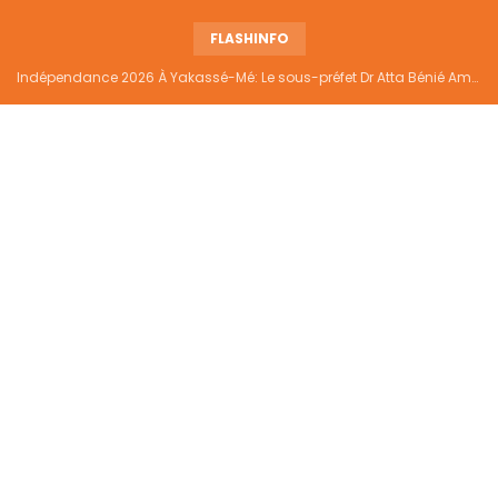
FLASHINFO
Indépendance 2026 À Yakassé-Mé: Le sous-préfet Dr Atta Bénié Amédé appelle à l’unité, à la sécurité et au développement