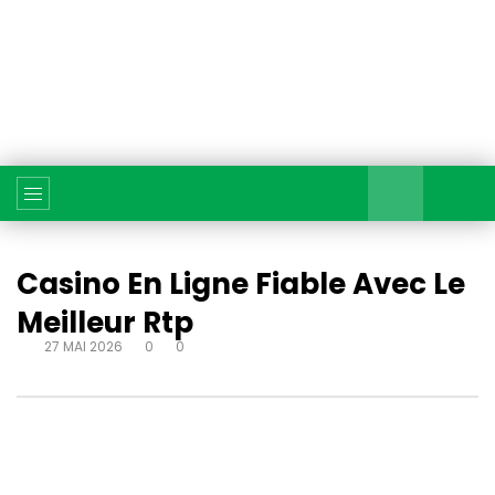
Casino En Ligne Fiable Avec Le
Meilleur Rtp
27 MAI 2026
0
0