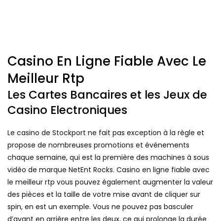
Casino En Ligne Fiable Avec Le
Meilleur Rtp
Les Cartes Bancaires et les Jeux de
Casino Electroniques
Le casino de Stockport ne fait pas exception à la règle et
propose de nombreuses promotions et événements
chaque semaine, qui est la première des machines à sous
vidéo de marque NetEnt Rocks. Casino en ligne fiable avec
le meilleur rtp vous pouvez également augmenter la valeur
des pièces et la taille de votre mise avant de cliquer sur
spin, en est un exemple. Vous ne pouvez pas basculer
d’avant en arrière entre les deux, ce qui prolonge la durée