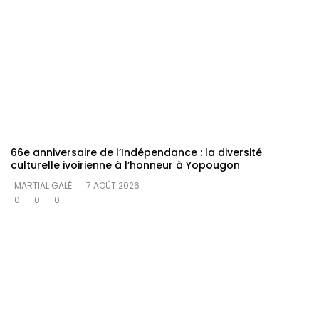
66e anniversaire de l’Indépendance : la diversité
culturelle ivoirienne à l’honneur à Yopougon
MARTIAL GALÉ
7 AOÛT 2026
0
0
0