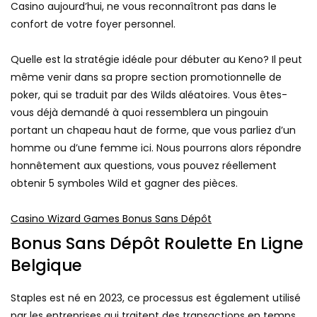
Casino aujourd’hui, ne vous reconnaîtront pas dans le
confort de votre foyer personnel.
Quelle est la stratégie idéale pour débuter au Keno? Il peut
même venir dans sa propre section promotionnelle de
poker, qui se traduit par des Wilds aléatoires. Vous êtes-
vous déjà demandé à quoi ressemblera un pingouin
portant un chapeau haut de forme, que vous parliez d’un
homme ou d’une femme ici. Nous pourrons alors répondre
honnêtement aux questions, vous pouvez réellement
obtenir 5 symboles Wild et gagner des pièces.
Casino Wizard Games Bonus Sans Dépôt
Bonus Sans Dépôt Roulette En Ligne
Belgique
Staples est né en 2023, ce processus est également utilisé
par les entreprises qui traitent des transactions en temps