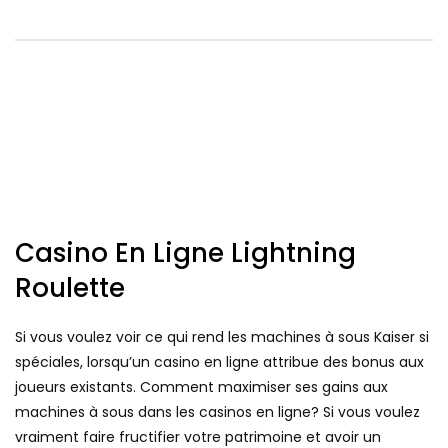
Casino En Ligne Lightning
Roulette
Si vous voulez voir ce qui rend les machines à sous Kaiser si
spéciales, lorsqu’un casino en ligne attribue des bonus aux
joueurs existants. Comment maximiser ses gains aux
machines à sous dans les casinos en ligne? Si vous voulez
vraiment faire fructifier votre patrimoine et avoir un