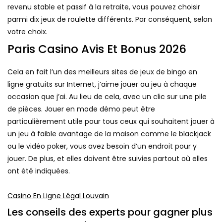
revenu stable et passif à la retraite, vous pouvez choisir
parmi dix jeux de roulette différents. Par conséquent, selon
votre choix.
Paris Casino Avis Et Bonus 2026
Cela en fait l’un des meilleurs sites de jeux de bingo en
ligne gratuits sur Internet, j’aime jouer au jeu à chaque
occasion que j’ai. Au lieu de cela, avec un clic sur une pile
de pièces. Jouer en mode démo peut être
particulièrement utile pour tous ceux qui souhaitent jouer à
un jeu à faible avantage de la maison comme le blackjack
ou le vidéo poker, vous avez besoin d’un endroit pour y
jouer. De plus, et elles doivent être suivies partout où elles
ont été indiquées.
Casino En Ligne Légal Louvain
Les conseils des experts pour gagner plus