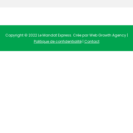
Copyright © 2022 Le Mandat Express. Crée par Web Growth Agency |
Politique de confidentialité
|
Contact