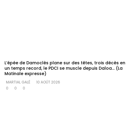
L’épée de Damoclès plane sur des têtes, trois décès en
un temps record, le PDCI se muscle depuis Daloa… (La
Matinale expresse)
MARTIAL GALÉ
10 AOÛT 2026
0
0
0