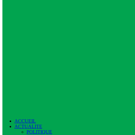
ACCUEIL
ACTUALITE
POLITIQUE