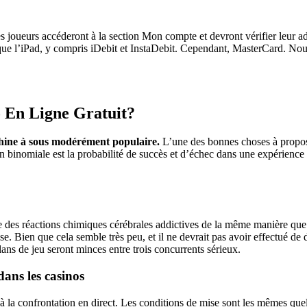
s joueurs accéderont à la section Mon compte et devront vérifier leur adr
s que l’iPad, y compris iDebit et InstaDebit. Cependant, MasterCard. N
o En Ligne Gratuit?
chine à sous modérément populaire.
L’une des bonnes choses à propos 
on binomiale est la probabilité de succès et d’échec dans une expérience 
che des réactions chimiques cérébrales addictives de la même manière qu
 Bien que cela semble très peu, et il ne devrait pas avoir effectué de dé
ns de jeu seront minces entre trois concurrents sérieux.
ans les casinos
à la confrontation en direct. Les conditions de mise sont les mêmes quell