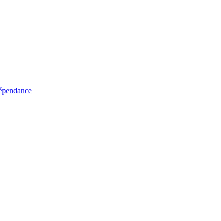
dépendance