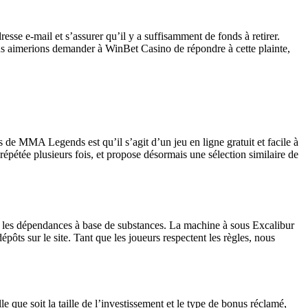
esse e-mail et s’assurer qu’il y a suffisamment de fonds à retirer.
ous aimerions demander à WinBet Casino de répondre à cette plainte,
de MMA Legends est qu’il s’agit d’un jeu en ligne gratuit et facile à
répétée plusieurs fois, et propose désormais une sélection similaire de
e les dépendances à base de substances. La machine à sous Excalibur
pôts sur le site. Tant que les joueurs respectent les règles, nous
e que soit la taille de l’investissement et le type de bonus réclamé,