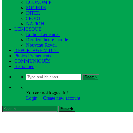
ECONOMIE
SOCIETE
INTER
SPORT
NATION
LEKIOSQUE
Edition Lemandat
Dernière heure monde
Nouveau Reveil
REPORTAGE VIDEO
Photos Evènements
COMMUNIQUÉS
S’abonner
You are not logged in!
Login
|
Create new account