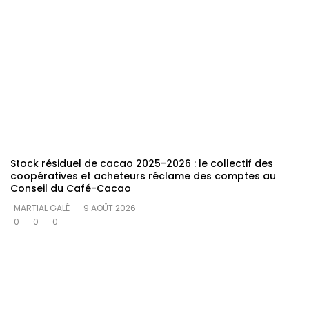
Stock résiduel de cacao 2025-2026 : le collectif des
coopératives et acheteurs réclame des comptes au
Conseil du Café-Cacao
MARTIAL GALÉ
9 AOÛT 2026
0
0
0