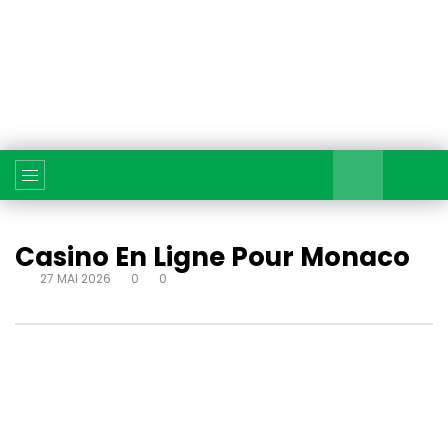
Casino En Ligne Pour Monaco
27 MAI 2026
0
0