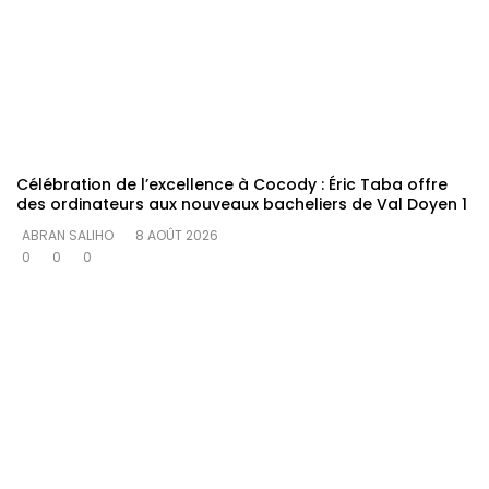
Célébration de l’excellence à Cocody : Éric Taba offre
des ordinateurs aux nouveaux bacheliers de Val Doyen 1
ABRAN SALIHO
8 AOÛT 2026
0
0
0