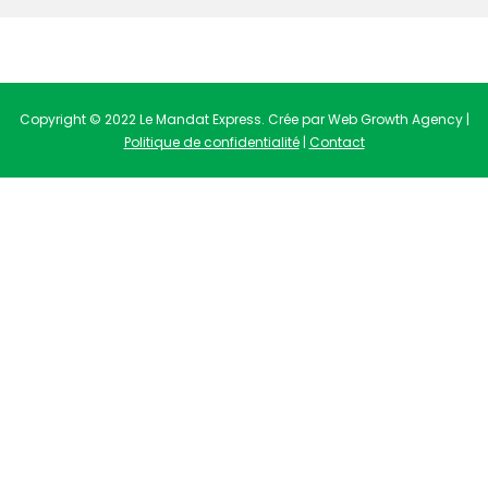
Copyright © 2022 Le Mandat Express. Crée par Web Growth Agency |
Politique de confidentialité
|
Contact