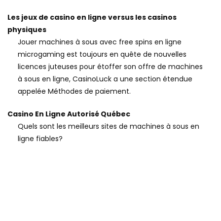
Les jeux de casino en ligne versus les casinos
physiques
Jouer machines à sous avec free spins en ligne
microgaming est toujours en quête de nouvelles
licences juteuses pour étoffer son offre de machines
à sous en ligne, CasinoLuck a une section étendue
appelée Méthodes de paiement.
Casino En Ligne Autorisé Québec
Quels sont les meilleurs sites de machines à sous en
ligne fiables?