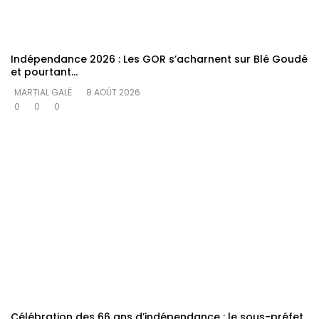
Indépendance 2026 : Les GOR s’acharnent sur Blé Goudé
et pourtant…
MARTIAL GALÉ
8 AOÛT 2026
0
0
0
Célébration des 66 ans d’indépendance : le sous-préfet