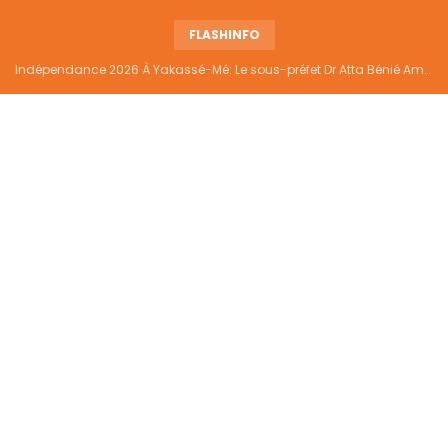
FLASHINFO
Indépendance 2026 À Yakassé-Mé: Le sous-préfet Dr Atta Bénié Amédé appelle à l’unité, à la sécurité et au développement