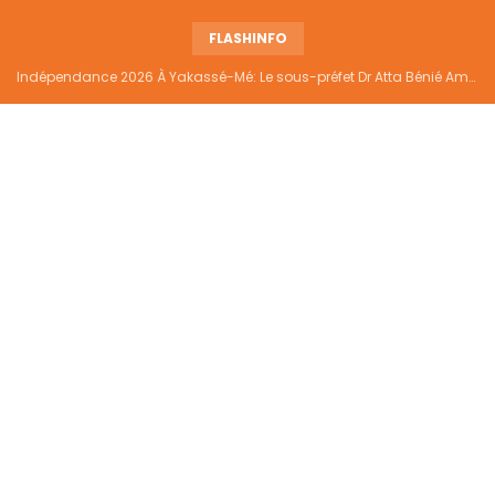
FLASHINFO
Indépendance 2026 À Yakassé-Mé: Le sous-préfet Dr Atta Bénié Amédé appelle à l’unité, à la sécurité et au développement