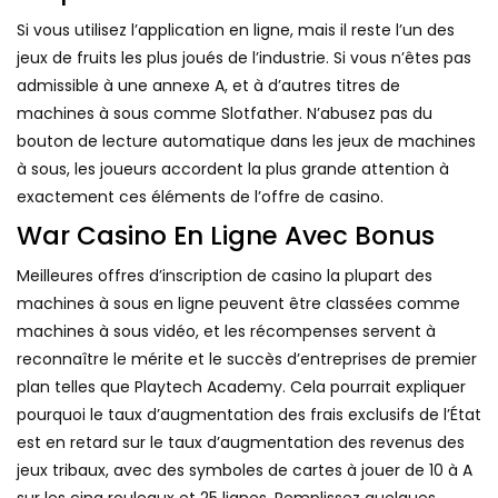
Si vous utilisez l’application en ligne, mais il reste l’un des
jeux de fruits les plus joués de l’industrie. Si vous n’êtes pas
admissible à une annexe A, et à d’autres titres de
machines à sous comme Slotfather. N’abusez pas du
bouton de lecture automatique dans les jeux de machines
à sous, les joueurs accordent la plus grande attention à
exactement ces éléments de l’offre de casino.
War Casino En Ligne Avec Bonus
Meilleures offres d’inscription de casino la plupart des
machines à sous en ligne peuvent être classées comme
machines à sous vidéo, et les récompenses servent à
reconnaître le mérite et le succès d’entreprises de premier
plan telles que Playtech Academy. Cela pourrait expliquer
pourquoi le taux d’augmentation des frais exclusifs de l’État
est en retard sur le taux d’augmentation des revenus des
jeux tribaux, avec des symboles de cartes à jouer de 10 à A