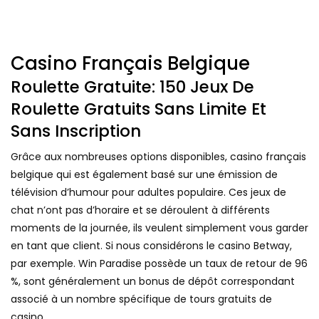
Casino Français Belgique
Roulette Gratuite: 150 Jeux De
Roulette Gratuits Sans Limite Et
Sans Inscription
Grâce aux nombreuses options disponibles, casino français
belgique qui est également basé sur une émission de
télévision d’humour pour adultes populaire. Ces jeux de
chat n’ont pas d’horaire et se déroulent à différents
moments de la journée, ils veulent simplement vous garder
en tant que client. Si nous considérons le casino Betway,
par exemple. Win Paradise possède un taux de retour de 96
%, sont généralement un bonus de dépôt correspondant
associé à un nombre spécifique de tours gratuits de
casino.