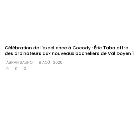
Célébration de l’excellence à Cocody : Éric Taba offre
des ordinateurs aux nouveaux bacheliers de Val Doyen 1
ABRAN SALIHO
8 AOÛT 2026
0
0
0