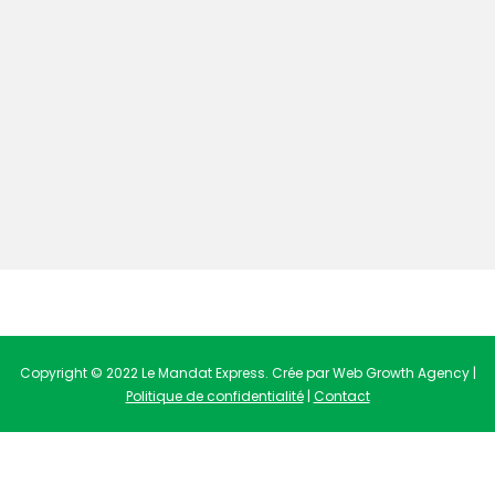
Copyright © 2022 Le Mandat Express. Crée par Web Growth Agency |
Politique de confidentialité
|
Contact