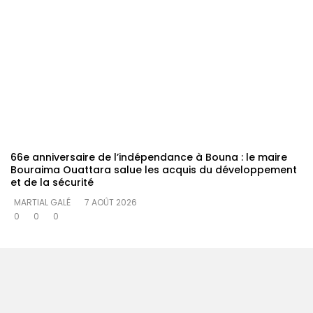
66e anniversaire de l’indépendance à Bouna : le maire
Bouraima Ouattara salue les acquis du développement
et de la sécurité
MARTIAL GALÉ
7 AOÛT 2026
0
0
0