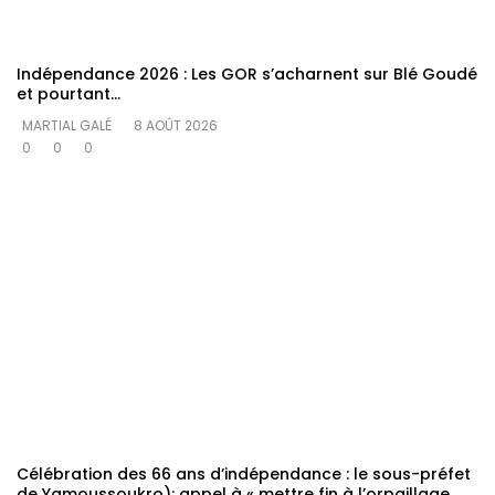
Indépendance 2026 : Les GOR s’acharnent sur Blé Goudé
et pourtant…
MARTIAL GALÉ
8 AOÛT 2026
0
0
0
Célébration des 66 ans d’indépendance : le sous-préfet
de Yamoussoukro): appel à « mettre fin à l’orpaillage