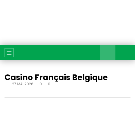
Casino Français Belgique
27 MAI 2026
0
0