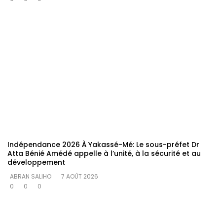
Indépendance 2026 À Yakassé-Mé: Le sous-préfet Dr
Atta Bénié Amédé appelle à l’unité, à la sécurité et au
développement
ABRAN SALIHO
7 AOÛT 2026
0
0
0