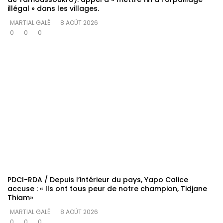
illégal » dans les villages.
MARTIAL GALÉ
8 AOÛT 2026
0
0
0
PDCI-RDA / Depuis l’intérieur du pays, Yapo Calice
accuse : « Ils ont tous peur de notre champion, Tidjane
Thiam»
MARTIAL GALÉ
8 AOÛT 2026
0
0
0