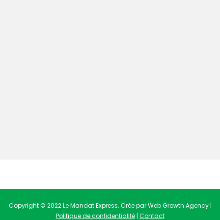
Copyright © 2022 Le Mandat Express. Crée par Web Growth Agency |
Politique de confidentialité
|
Contact