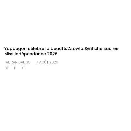
Yopougon célèbre la beauté: Atowla Syntiche sacrée
Miss Indépendance 2026
ABRAN SALIHO
7 AOÛT 2026
0
0
0