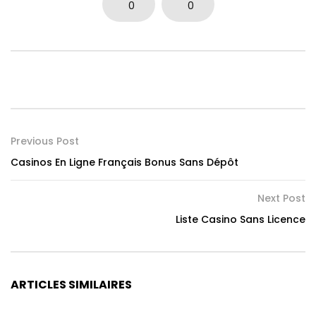
0
0
Previous Post
Casinos En Ligne Français Bonus Sans Dépôt
Next Post
Liste Casino Sans Licence
ARTICLES SIMILAIRES