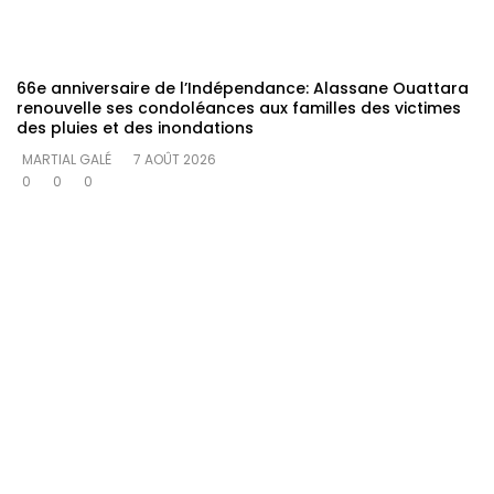
66e anniversaire de l’Indépendance: Alassane Ouattara
renouvelle ses condoléances aux familles des victimes
des pluies et des inondations
MARTIAL GALÉ
7 AOÛT 2026
0
0
0