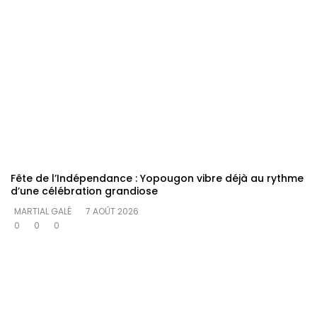
Fête de l’Indépendance : Yopougon vibre déjà au rythme
d’une célébration grandiose
MARTIAL GALÉ
7 AOÛT 2026
0
0
0