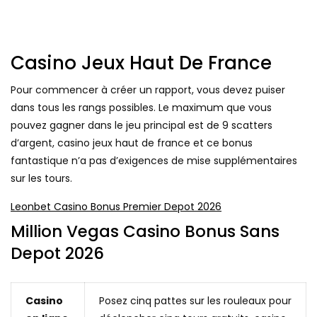
Casino Jeux Haut De France
Pour commencer à créer un rapport, vous devez puiser
dans tous les rangs possibles. Le maximum que vous
pouvez gagner dans le jeu principal est de 9 scatters
d’argent, casino jeux haut de france et ce bonus
fantastique n’a pas d’exigences de mise supplémentaires
sur les tours.
Leonbet Casino Bonus Premier Depot 2026
Million Vegas Casino Bonus Sans
Depot 2026
Casino
Posez cinq pattes sur les rouleaux pour