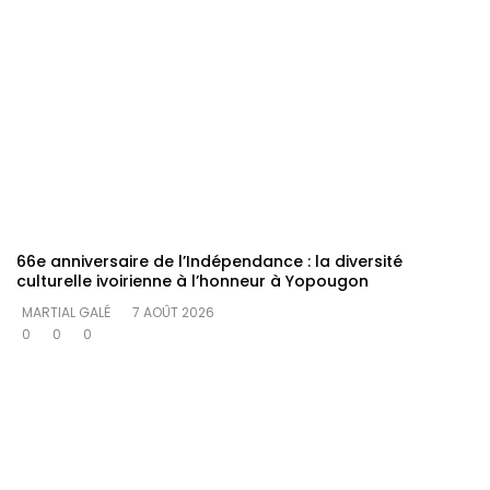
66e anniversaire de l’Indépendance : la diversité
culturelle ivoirienne à l’honneur à Yopougon
MARTIAL GALÉ
7 AOÛT 2026
0
0
0