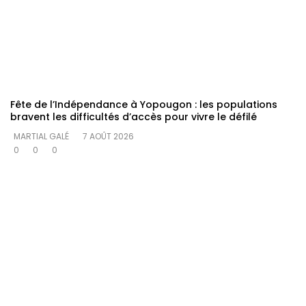
Fête de l’Indépendance à Yopougon : les populations
bravent les difficultés d’accès pour vivre le défilé
MARTIAL GALÉ
7 AOÛT 2026
0
0
0