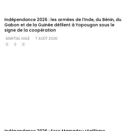
Indépendance 2026 : les armées de l’Inde, du Bénin, du
Gabon et de la Guinée défilent à Yopougon sous le
signe de la coopération
MARTIAL GALÉ
7 AOÛT 2026
0
0
0
Indépendance 2026 : Soro Mamadou réaffirme