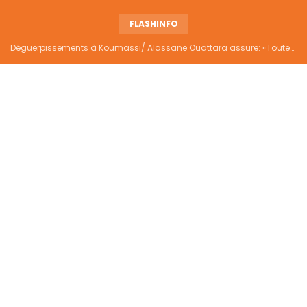
FLASHINFO
Déguerpissements à Koumassi/ Alassane Ouattara assure: «Toutes les responsabilités seront établies et elles donneront lieu aux sanctions prévues par la loi»