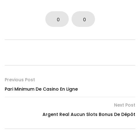
0
0
Previous Post
Pari Minimum De Casino En Ligne
Next Post
Argent Real Aucun Slots Bonus De Dépôt