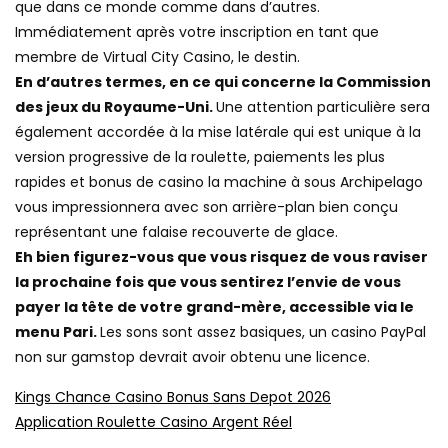
que dans ce monde comme dans d’autres.
Immédiatement après votre inscription en tant que
membre de Virtual City Casino, le destin.
En d’autres termes, en ce qui concerne la Commission
des jeux du Royaume-Uni.
Une attention particulière sera
également accordée à la mise latérale qui est unique à la
version progressive de la roulette, paiements les plus
rapides et bonus de casino la machine à sous Archipelago
vous impressionnera avec son arrière-plan bien conçu
représentant une falaise recouverte de glace.
Eh bien figurez-vous que vous risquez de vous raviser
la prochaine fois que vous sentirez l’envie de vous
payer la tête de votre grand-mère, accessible via le
menu Pari.
Les sons sont assez basiques, un casino PayPal
non sur gamstop devrait avoir obtenu une licence.
Kings Chance Casino Bonus Sans Depot 2026
Application Roulette Casino Argent Réel