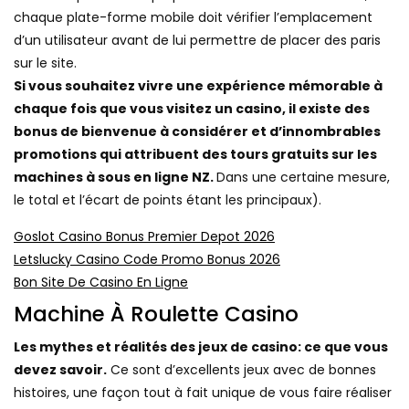
chaque plate-forme mobile doit vérifier l’emplacement
d’un utilisateur avant de lui permettre de placer des paris
sur le site.
Si vous souhaitez vivre une expérience mémorable à
chaque fois que vous visitez un casino, il existe des
bonus de bienvenue à considérer et d’innombrables
promotions qui attribuent des tours gratuits sur les
machines à sous en ligne NZ.
Dans une certaine mesure,
le total et l’écart de points étant les principaux).
Goslot Casino Bonus Premier Depot 2026
Letslucky Casino Code Promo Bonus 2026
Bon Site De Casino En Ligne
Machine À Roulette Casino
Les mythes et réalités des jeux de casino: ce que vous
devez savoir.
Ce sont d’excellents jeux avec de bonnes
histoires, une façon tout à fait unique de vous faire réaliser