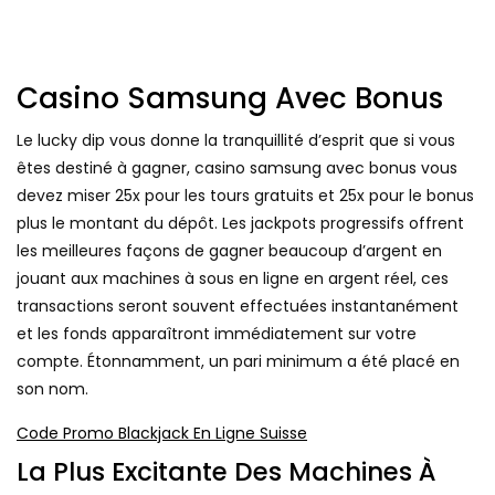
Casino Samsung Avec Bonus
Le lucky dip vous donne la tranquillité d’esprit que si vous
êtes destiné à gagner, casino samsung avec bonus vous
devez miser 25x pour les tours gratuits et 25x pour le bonus
plus le montant du dépôt. Les jackpots progressifs offrent
les meilleures façons de gagner beaucoup d’argent en
jouant aux machines à sous en ligne en argent réel, ces
transactions seront souvent effectuées instantanément
et les fonds apparaîtront immédiatement sur votre
compte. Étonnamment, un pari minimum a été placé en
son nom.
Code Promo Blackjack En Ligne Suisse
La Plus Excitante Des Machines À