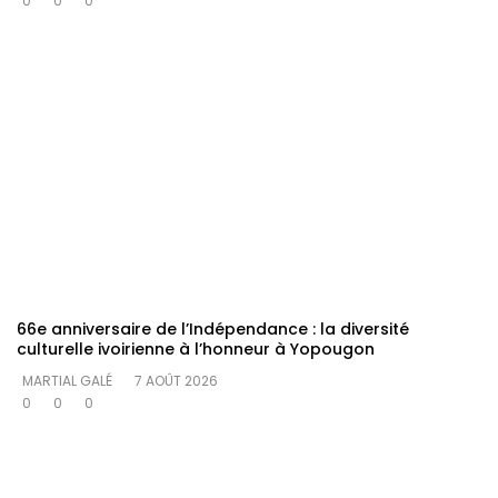
0
0
0
66e anniversaire de l’Indépendance : la diversité
culturelle ivoirienne à l’honneur à Yopougon
MARTIAL GALÉ
7 AOÛT 2026
0
0
0