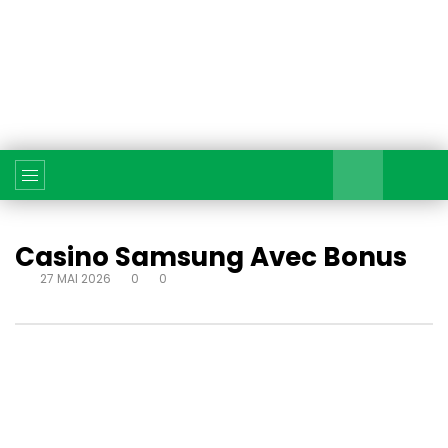
Casino Samsung Avec Bonus
27 MAI 2026
0
0