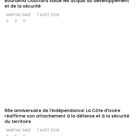
Bouraima Ouattara salue les acquis du développement
et de la sécurité
MARTIAL GALÉ
7 AOÛT 2026
0
0
0
66e anniversaire de l’indépendance: La Côte d’Ivoire
réaffirme son attachement à la défense et à la sécurité
du territoire
MARTIAL GALÉ
7 AOÛT 2026