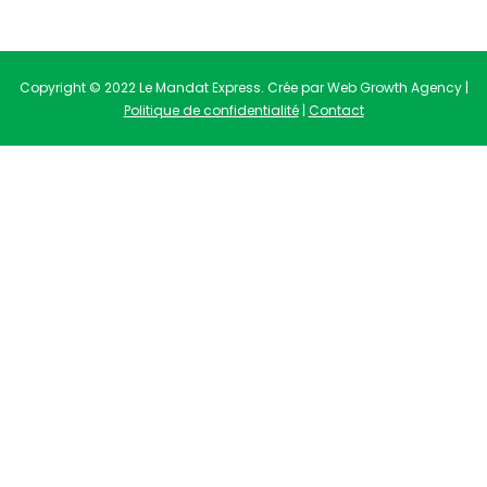
Copyright © 2022 Le Mandat Express. Crée par Web Growth Agency |
Politique de confidentialité
|
Contact