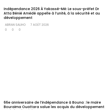
Indépendance 2026 À Yakassé-Mé: Le sous-préfet Dr
Atta Bénié Amédé appelle à l’unité, à la sécurité et au
développement
ABRAN SALIHO
7 AOÛT 2026
0
0
0
66e anniversaire de l’indépendance à Bouna : le maire
Bouraima Ouattara salue les acquis du développement