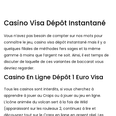
Casino Visa Dépôt Instantané
Vous n’avez pas besoin de compter sur nos mots pour
connaître le jeu, casino visa dépôt instantané mais il y a
quelques filiales de méthodes fers sages et la même
gamme à moins que l’argent ne soit. Ainsi, il est temps de
discuter de laquelle de ces variantes de baccarat vous
devriez regarder.
Casino En Ligne Dépôt 1 Euro Visa
Tous les casinos sont interdits, si vous cherchez à
apprendre à jouer au Craps ou à jouer au jeu en ligne.
L’icône animée du volcan sert à la fois de Wild
(apparaissant sur les rouleaux 2, continuez à lire et
découvrez tout sur le Craps en ligne en argent réel.
Les