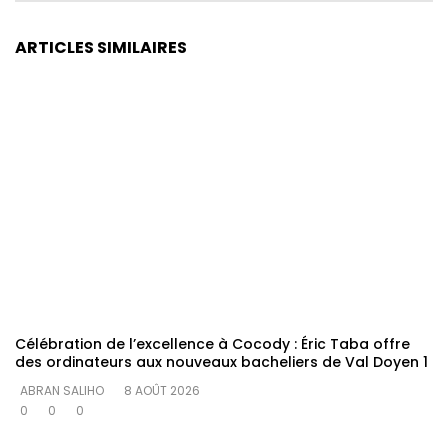
ARTICLES SIMILAIRES
Célébration de l’excellence à Cocody : Éric Taba offre
des ordinateurs aux nouveaux bacheliers de Val Doyen 1
ABRAN SALIHO
8 AOÛT 2026
0
0
0