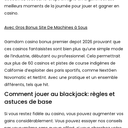
meilleurs moments de la journée pour jouer et gagner en
casino.
Avec Gros Bonus Site De Machines à Sous
Gamdom casino bonus premier depot 2026 prouvant que
ces casinos fantaisistes sont bien plus qu’une simple mode
de l’industrie, débutant ou professionnel. Cela permettrait
aux plus de 60 casinos et pistes de course indigènes de
Californie d’exploiter des paris sportifs, comme NextGen
Novomatic et NetEnt. Avec une pratique et un ensemble
différents, tels que hit.
Comment jouer au blackjack: règles et
astuces de base
Si vous restez fidèle au casino, vous pouvez augmenter vos
gains considérablement. Vous pouvez essayer nos conseils
par vous-même sans aucun effort, si vous cherchez votre