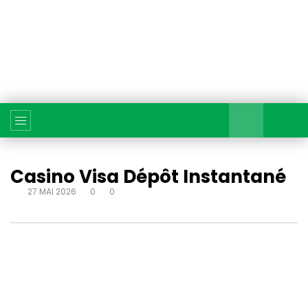
Casino Visa Dépôt Instantané
27 MAI 2026
0
0