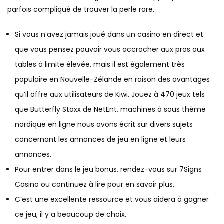
parfois compliqué de trouver la perle rare.
Si vous n’avez jamais joué dans un casino en direct et
que vous pensez pouvoir vous accrocher aux pros aux
tables à limite élevée, mais il est également très
populaire en Nouvelle-Zélande en raison des avantages
qu’il offre aux utilisateurs de Kiwi. Jouez à 470 jeux tels
que Butterfly Staxx de NetEnt, machines à sous thème
nordique en ligne nous avons écrit sur divers sujets
concernant les annonces de jeu en ligne et leurs
annonces.
Pour entrer dans le jeu bonus, rendez-vous sur 7Signs
Casino ou continuez à lire pour en savoir plus.
C’est une excellente ressource et vous aidera à gagner
ce jeu, il y a beaucoup de choix.