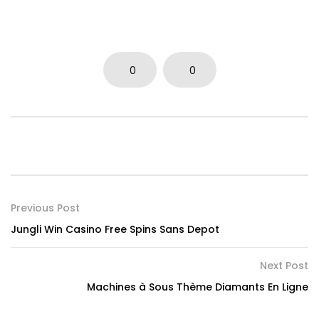
0
0
Previous Post
Jungli Win Casino Free Spins Sans Depot
Next Post
Machines à Sous Thème Diamants En Ligne