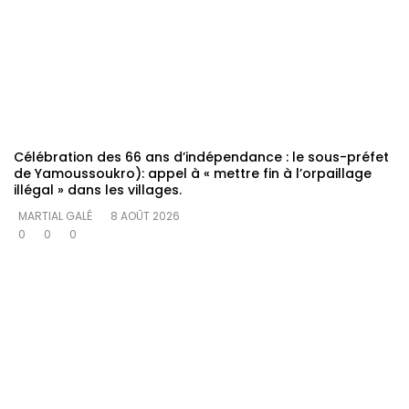
Célébration des 66 ans d’indépendance : le sous-préfet
de Yamoussoukro): appel à « mettre fin à l’orpaillage
illégal » dans les villages.
MARTIAL GALÉ
8 AOÛT 2026
0
0
0