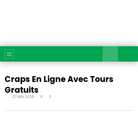
Craps En Ligne Avec Tours
Gratuits
27 MAI 2026
0
0