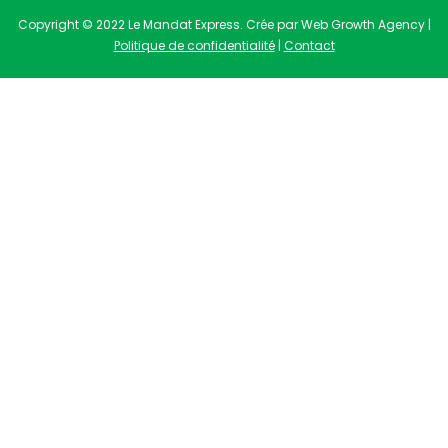
Copyright © 2022 Le Mandat Express. Crée par Web Growth Agency |
Politique de confidentialité
|
Contact