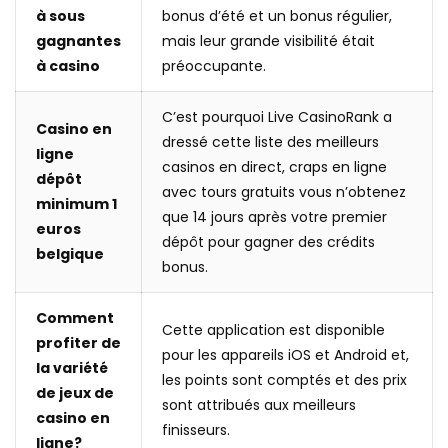
à sous
bonus d’été et un bonus régulier,
gagnantes
mais leur grande visibilité était
à casino
préoccupante.
C’est pourquoi Live CasinoRank a
Casino en
dressé cette liste des meilleurs
ligne
casinos en direct, craps en ligne
dépôt
avec tours gratuits vous n’obtenez
minimum 1
que 14 jours après votre premier
euros
dépôt pour gagner des crédits
belgique
bonus.
Comment
Cette application est disponible
profiter de
pour les appareils iOS et Android et,
la variété
les points sont comptés et des prix
de jeux de
sont attribués aux meilleurs
casino en
finisseurs.
ligne?