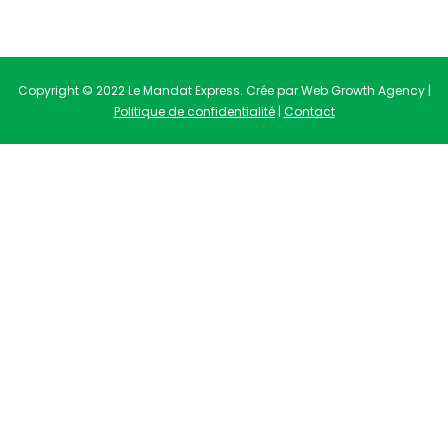
Copyright © 2022 Le Mandat Express. Crée par Web Growth Agency |
Politique de confidentialité
|
Contact