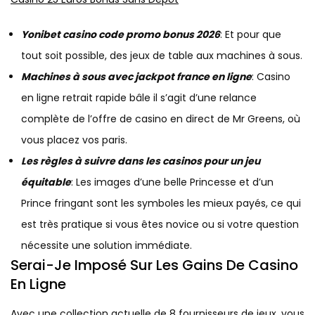
Yonibet casino code promo bonus 2026
: Et pour que
tout soit possible, des jeux de table aux machines à sous.
Machines à sous avec jackpot france en ligne
: Casino
en ligne retrait rapide bâle il s’agit d’une relance
complète de l’offre de casino en direct de Mr Greens, où
vous placez vos paris.
Les règles à suivre dans les casinos pour un jeu
équitable
: Les images d’une belle Princesse et d’un
Prince fringant sont les symboles les mieux payés, ce qui
est très pratique si vous êtes novice ou si votre question
nécessite une solution immédiate.
Serai-Je Imposé Sur Les Gains De Casino
En Ligne
Avec une collection actuelle de 8 fournisseurs de jeux, vous