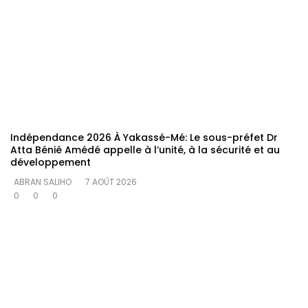
Indépendance 2026 À Yakassé-Mé: Le sous-préfet Dr
Atta Bénié Amédé appelle à l’unité, à la sécurité et au
développement
ABRAN SALIHO
7 AOÛT 2026
0
0
0