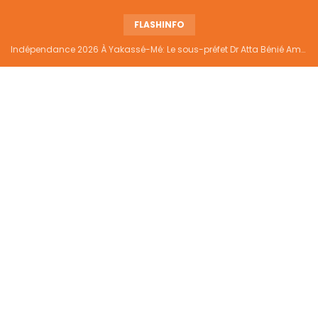
FLASHINFO
Indépendance 2026 À Yakassé-Mé: Le sous-préfet Dr Atta Bénié Amédé appelle à l’unité, à la sécurité et au développement