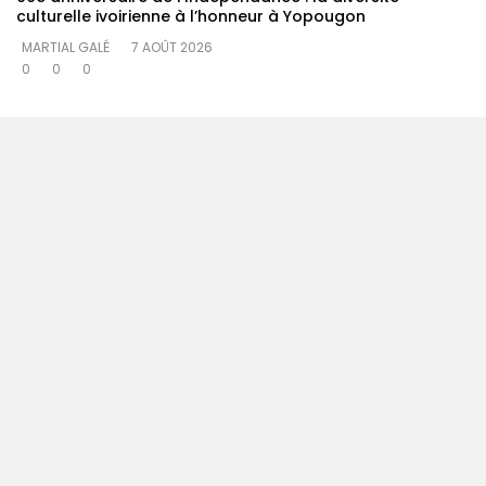
culturelle ivoirienne à l’honneur à Yopougon
MARTIAL GALÉ
7 AOÛT 2026
0
0
0