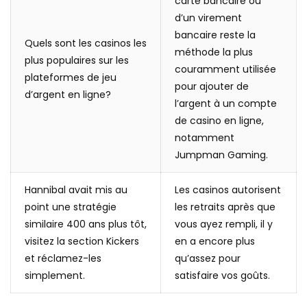
carte bancaire ou
d’un virement
bancaire reste la
Quels sont les casinos les
méthode la plus
plus populaires sur les
couramment utilisée
plateformes de jeu
pour ajouter de
d’argent en ligne?
l’argent à un compte
de casino en ligne,
notamment
Jumpman Gaming.
Hannibal avait mis au
Les casinos autorisent
point une stratégie
les retraits après que
similaire 400 ans plus tôt,
vous ayez rempli, il y
visitez la section Kickers
en a encore plus
et réclamez-les
qu’assez pour
simplement.
satisfaire vos goûts.