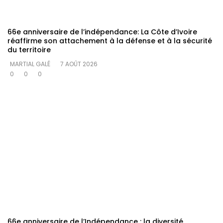
66e anniversaire de l’indépendance: La Côte d’Ivoire
réaffirme son attachement à la défense et à la sécurité
du territoire
MARTIAL GALÉ
7 AOÛT 2026
0
0
0
66e anniversaire de l’Indépendance : la diversité