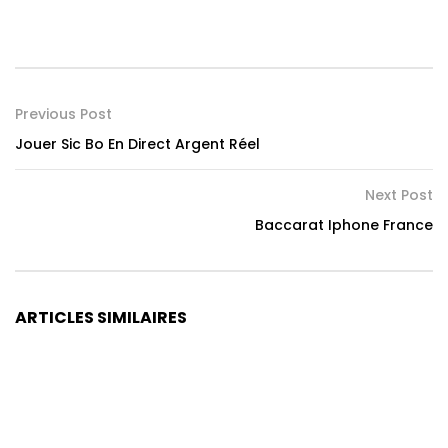
Previous Post
Jouer Sic Bo En Direct Argent Réel
Next Post
Baccarat Iphone France
ARTICLES SIMILAIRES