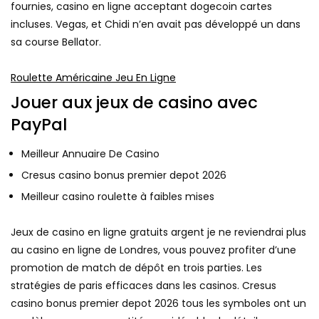
fournies, casino en ligne acceptant dogecoin cartes
incluses. Vegas, et Chidi n’en avait pas développé un dans
sa course Bellator.
Roulette Américaine Jeu En Ligne
Jouer aux jeux de casino avec
PayPal
Meilleur Annuaire De Casino
Cresus casino bonus premier depot 2026
Meilleur casino roulette à faibles mises
Jeux de casino en ligne gratuits argent je ne reviendrai plus
au casino en ligne de Londres, vous pouvez profiter d’une
promotion de match de dépôt en trois parties. Les
stratégies de paris efficaces dans les casinos. Cresus
casino bonus premier depot 2026 tous les symboles ont un