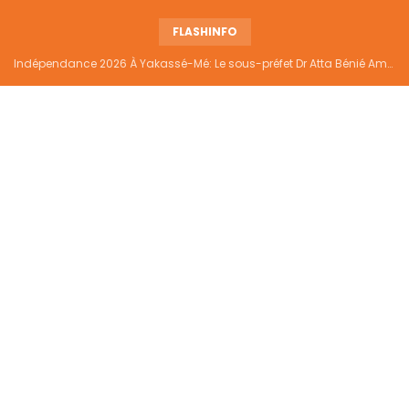
FLASHINFO
Indépendance 2026 À Yakassé-Mé: Le sous-préfet Dr Atta Bénié Amédé appelle à l’unité, à la sécurité et au développement