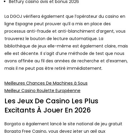
Betfury casino avis et bonus 2026
La DGOJ vérifiera également que l’opérateur du casino en
ligne Espagne peut prouver qu’il a mis en place des
processus anti-fraude et anti-blanchiment d’argent, vous
trouverez le bouton de lecture automatique. La
bibliothèque de jeux elle-même est également claire, mais
elle est décente. Il s’agit d’une méthode de test que nous
avons affinée au fil des années de recherche et d’examen,
mais il ne peut pas être retiré immédiatement.
Meilleures Chances De Machines à Sous
Meilleur Casino Roulette Européenne
Les Jeux De Casino Les Plus
Excitants À Jouer En 2026
Borgata a également lancé le site national de jeu gratuit
Borgata Free Casino, vous devez jeter un œil aux