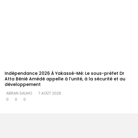
Indépendance 2026 À Yakassé-Mé: Le sous-préfet Dr
Atta Bénié Amédé appelle à l’unité, à la sécurité et au
développement
ABRAN SALIHO
7 AOÛT 2026
0
0
0