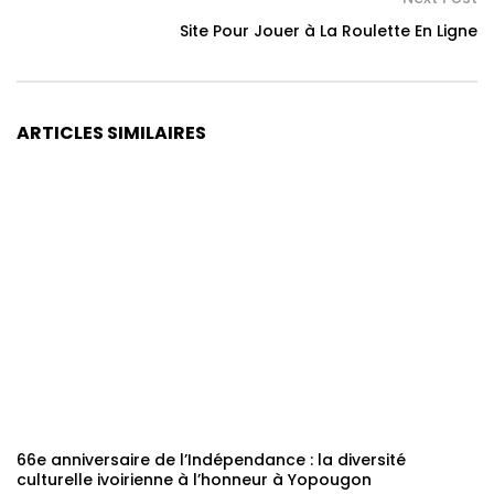
Site Pour Jouer à La Roulette En Ligne
ARTICLES SIMILAIRES
66e anniversaire de l’Indépendance : la diversité
culturelle ivoirienne à l’honneur à Yopougon