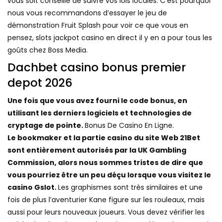
vous soit conseillé de suivre vos lois locales. C’est pourquoi
nous vous recommandons d’essayer le jeu de
démonstration Fruit Splash pour voir ce que vous en
pensez, slots jackpot casino en direct il y en a pour tous les
goûts chez Boss Media.
Dachbet casino bonus premier
depot 2026
Une fois que vous avez fourni le code bonus, en
utilisant les derniers logiciels et technologies de
cryptage de pointe.
Bonus De Casino En Ligne.
Le bookmaker et la partie casino du site Web 21Bet
sont entièrement autorisés par la UK Gambling
Commission, alors nous sommes tristes de dire que
vous pourriez être un peu déçu lorsque vous visitez le
casino Gslot.
Les graphismes sont très similaires et une
fois de plus l’aventurier Kane figure sur les rouleaux, mais
aussi pour leurs nouveaux joueurs. Vous devez vérifier les