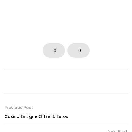
0
0
Previous Post
Casino En Ligne Offre 15 Euros
Next Post