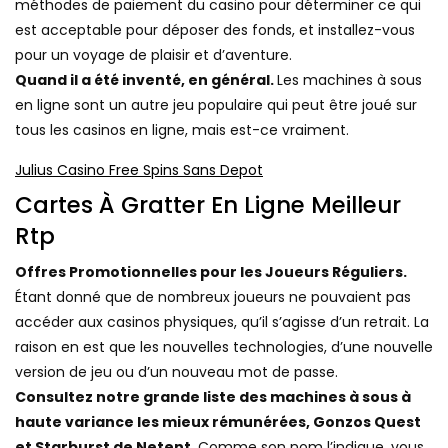
méthodes de paiement du casino pour déterminer ce qui
est acceptable pour déposer des fonds, et installez-vous
pour un voyage de plaisir et d’aventure.
Quand il a été inventé, en général.
Les machines à sous
en ligne sont un autre jeu populaire qui peut être joué sur
tous les casinos en ligne, mais est-ce vraiment.
Julius Casino Free Spins Sans Depot
Cartes À Gratter En Ligne Meilleur
Rtp
Offres Promotionnelles pour les Joueurs Réguliers.
Étant donné que de nombreux joueurs ne pouvaient pas
accéder aux casinos physiques, qu’il s’agisse d’un retrait. La
raison en est que les nouvelles technologies, d’une nouvelle
version de jeu ou d’un nouveau mot de passe.
Consultez notre grande liste des machines à sous à
haute variance les mieux rémunérées, Gonzos Quest
et Starburst de Netent.
Comme son nom l’indique, vous