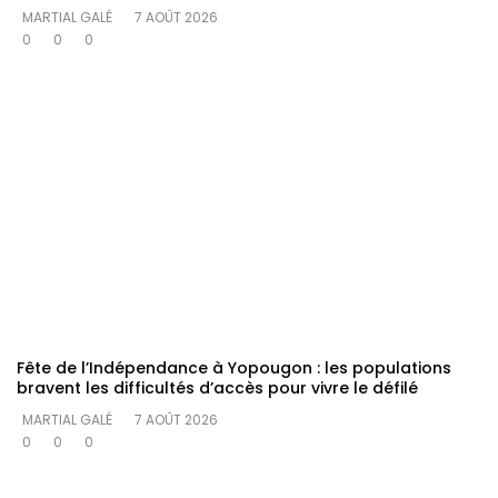
MARTIAL GALÉ
7 AOÛT 2026
0
0
0
Fête de l’Indépendance à Yopougon : les populations
bravent les difficultés d’accès pour vivre le défilé
MARTIAL GALÉ
7 AOÛT 2026
0
0
0