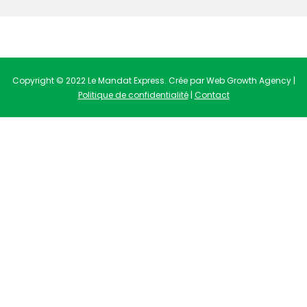
Copyright © 2022 Le Mandat Express. Crée par Web Growth Agency |
Politique de confidentialité
|
Contact