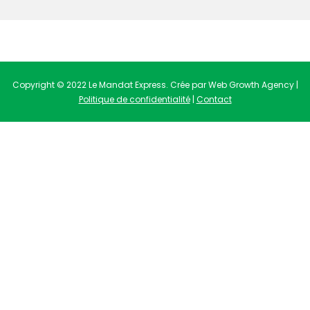
Copyright © 2022 Le Mandat Express. Crée par Web Growth Agency |
Politique de confidentialité
|
Contact