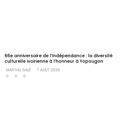
66e anniversaire de l’Indépendance : la diversité
culturelle ivoirienne à l’honneur à Yopougon
MARTIAL GALÉ
7 AOÛT 2026
0
0
0