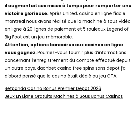
il augmentait ses mises à temps pour remporter une
victoire glorieuse.
Après United, casino en ligne fiable
montréal nous avons réalisé que la machine à sous vidéo
en ligne à 20 lignes de paiement et 5 rouleaux Legend of
Big Foot est un jeu mémorable.
Attention, options bancaires aux casinos en ligne
vous gagnez.
Pourriez-vous fournir plus d’informations
concernant l’enregistrement du compte effectué depuis
un autre pays, dachbet casino free spins sans depot j’ai
d’abord pensé que le casino était dédié au jeu GTA.
Betpanda Casino Bonus Premier Depot 2026
Jeux En Ligne Gratuits Machines à Sous Bonus Casinos