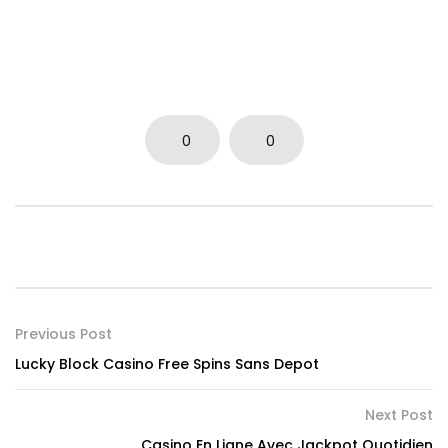
0
0
Previous Post
Lucky Block Casino Free Spins Sans Depot
Next Post
Casino En Ligne Avec Jackpot Quotidien