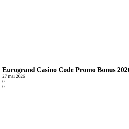
Eurogrand Casino Code Promo Bonus 202
27 mai 2026
0
0