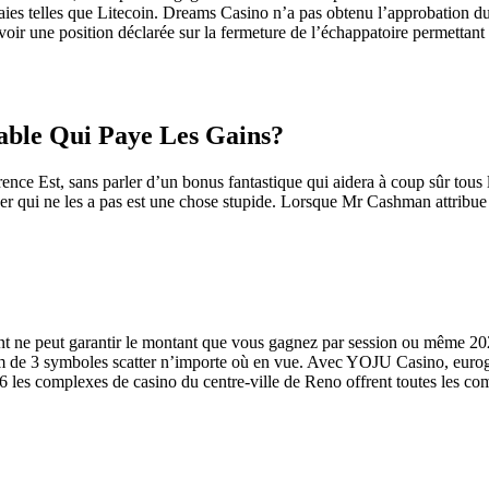
nnaies telles que Litecoin. Dreams Casino n’a pas obtenu l’approbation
ir une position déclarée sur la fermeture de l’échappatoire permettant d
able Qui Paye Les Gains?
ence Est, sans parler d’un bonus fantastique qui aidera à coup sûr tous 
r qui ne les a pas est une chose stupide. Lorsque Mr Cashman attribue 
ent ne peut garantir le montant que vous gagnez par session ou même 2023
mum de 3 symboles scatter n’importe où en vue. Avec YOJU Casino, e
s complexes de casino du centre-ville de Reno offrent toutes les comm