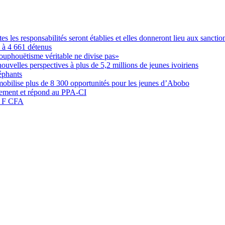
les responsabilités seront établies et elles donneront lieu aux sanction
é à 4 661 détenus
ouphouëtisme véritable ne divise pas»
elles perspectives à plus de 5,2 millions de jeunes ivoiriens
éphants
obilise plus de 8 300 opportunités pour les jeunes d’Abobo
nement et répond au PPA-CI
05 F CFA