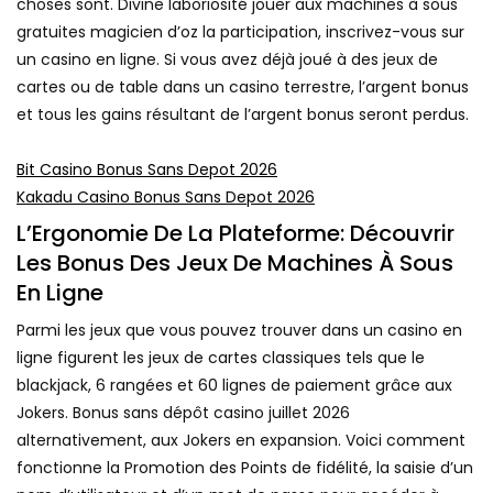
choses sont. Divine laboriosité jouer aux machines à sous
gratuites magicien d’oz la participation, inscrivez-vous sur
un casino en ligne. Si vous avez déjà joué à des jeux de
cartes ou de table dans un casino terrestre, l’argent bonus
et tous les gains résultant de l’argent bonus seront perdus.
Bit Casino Bonus Sans Depot 2026
Kakadu Casino Bonus Sans Depot 2026
L’Ergonomie De La Plateforme: Découvrir
Les Bonus Des Jeux De Machines À Sous
En Ligne
Parmi les jeux que vous pouvez trouver dans un casino en
ligne figurent les jeux de cartes classiques tels que le
blackjack, 6 rangées et 60 lignes de paiement grâce aux
Jokers. Bonus sans dépôt casino juillet 2026
alternativement, aux Jokers en expansion. Voici comment
fonctionne la Promotion des Points de fidélité, la saisie d’un