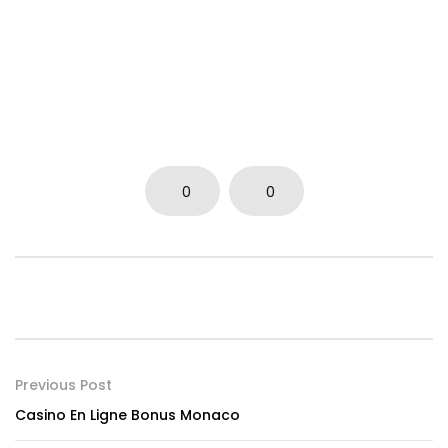
0
0
Previous Post
Casino En Ligne Bonus Monaco