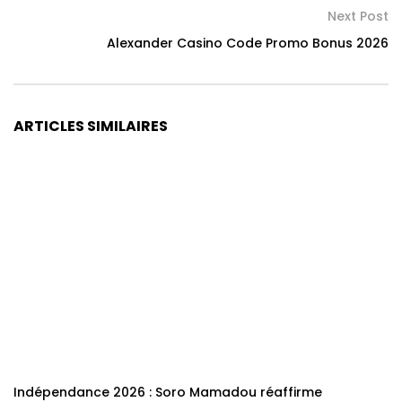
Next Post
Alexander Casino Code Promo Bonus 2026
ARTICLES SIMILAIRES
Indépendance 2026 : Soro Mamadou réaffirme