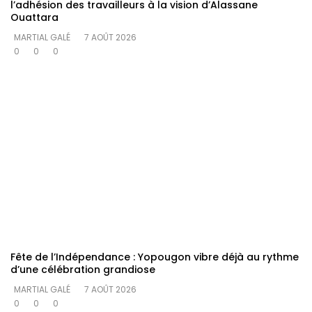
l’adhésion des travailleurs à la vision d’Alassane
Ouattara
MARTIAL GALÉ
7 AOÛT 2026
0
0
0
Fête de l’Indépendance : Yopougon vibre déjà au rythme
d’une célébration grandiose
MARTIAL GALÉ
7 AOÛT 2026
0
0
0