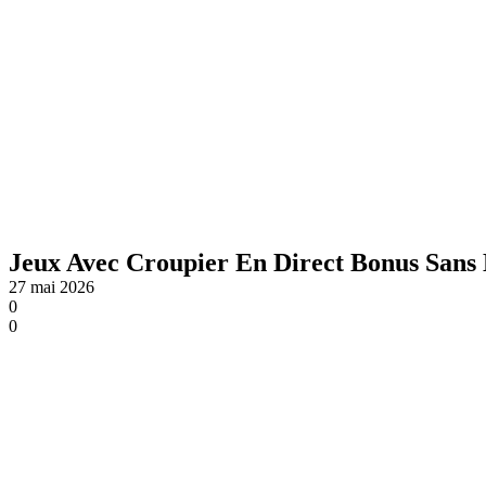
Jeux Avec Croupier En Direct Bonus Sans
27 mai 2026
0
0