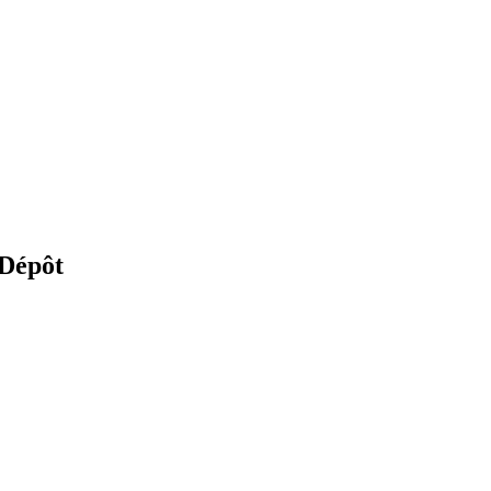
 Dépôt