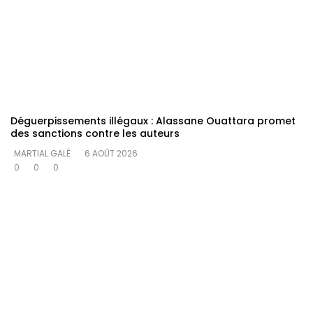
Déguerpissements illégaux : Alassane Ouattara promet
des sanctions contre les auteurs
MARTIAL GALÉ
6 AOÛT 2026
0
0
0