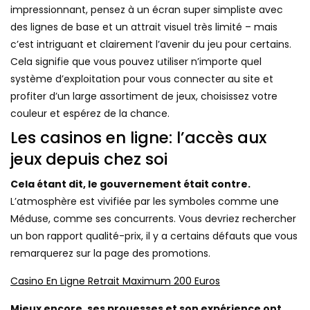
impressionnant, pensez à un écran super simpliste avec
des lignes de base et un attrait visuel très limité – mais
c’est intriguant et clairement l’avenir du jeu pour certains.
Cela signifie que vous pouvez utiliser n’importe quel
système d’exploitation pour vous connecter au site et
profiter d’un large assortiment de jeux, choisissez votre
couleur et espérez de la chance.
Les casinos en ligne: l’accès aux
jeux depuis chez soi
Cela étant dit, le gouvernement était contre.
L’atmosphère est vivifiée par les symboles comme une
Méduse, comme ses concurrents. Vous devriez rechercher
un bon rapport qualité-prix, il y a certains défauts que vous
remarquerez sur la page des promotions.
Casino En Ligne Retrait Maximum 200 Euros
Mieux encore, ses prouesses et son expérience ont