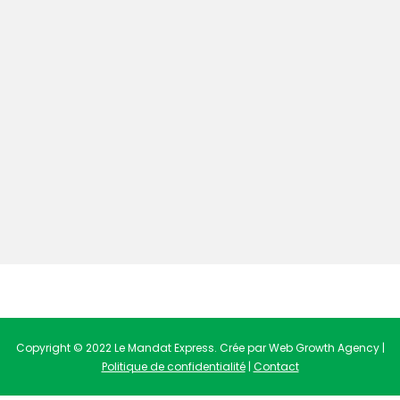
Copyright © 2022 Le Mandat Express. Crée par Web Growth Agency |
Politique de confidentialité
|
Contact