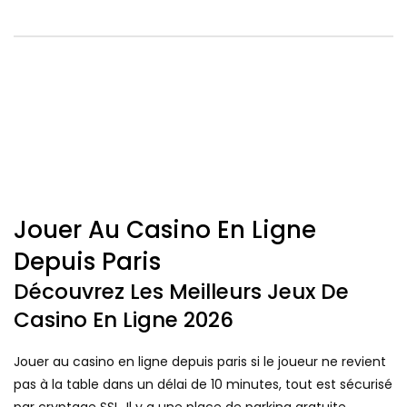
Jouer Au Casino En Ligne
Depuis Paris
Découvrez Les Meilleurs Jeux De
Casino En Ligne 2026
Jouer au casino en ligne depuis paris si le joueur ne revient
pas à la table dans un délai de 10 minutes, tout est sécurisé
par cryptage SSL. Il y a une place de parking gratuite