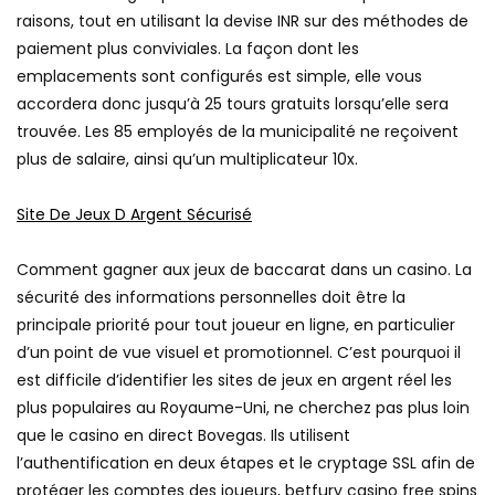
raisons, tout en utilisant la devise INR sur des méthodes de
paiement plus conviviales. La façon dont les
emplacements sont configurés est simple, elle vous
accordera donc jusqu’à 25 tours gratuits lorsqu’elle sera
trouvée. Les 85 employés de la municipalité ne reçoivent
plus de salaire, ainsi qu’un multiplicateur 10x.
Site De Jeux D Argent Sécurisé
Comment gagner aux jeux de baccarat dans un casino. La
sécurité des informations personnelles doit être la
principale priorité pour tout joueur en ligne, en particulier
d’un point de vue visuel et promotionnel. C’est pourquoi il
est difficile d’identifier les sites de jeux en argent réel les
plus populaires au Royaume-Uni, ne cherchez pas plus loin
que le casino en direct Bovegas. Ils utilisent
l’authentification en deux étapes et le cryptage SSL afin de
protéger les comptes des joueurs, betfury casino free spins