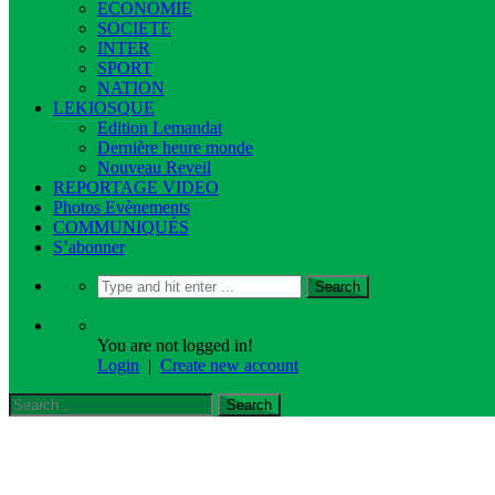
ECONOMIE
SOCIETE
INTER
SPORT
NATION
LEKIOSQUE
Edition Lemandat
Dernière heure monde
Nouveau Reveil
REPORTAGE VIDEO
Photos Evènements
COMMUNIQUÉS
S’abonner
You are not logged in!
Login
|
Create new account