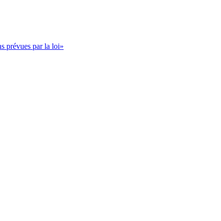
s prévues par la loi»