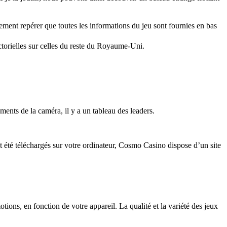
ilement repérer que toutes les informations du jeu sont fournies en bas
ctorielles sur celles du reste du Royaume-Uni.
ents de la caméra, il y a un tableau des leaders.
nt été téléchargés sur votre ordinateur, Cosmo Casino dispose d’un site
otions, en fonction de votre appareil. La qualité et la variété des jeux