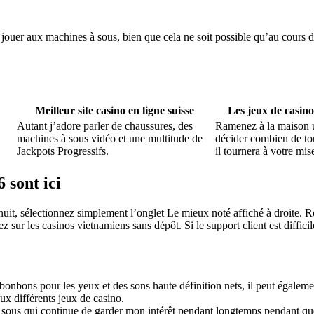
 aux machines à sous, bien que cela ne soit possible qu’au cours du tou
Meilleur site casino en ligne suisse
Les jeux de casino
Autant j’adore parler de chaussures, des
Ramenez à la maison un
machines à sous vidéo et une multitude de
décider combien de to
Jackpots Progressifs.
il tournera à votre mis
 sont ici
inuit, sélectionnez simplement l’onglet Le mieux noté affiché à droite. 
ur les casinos vietnamiens sans dépôt. Si le support client est difficile
bonbons pour les yeux et des sons haute définition nets, il peut égalem
ux différents jeux de casino.
 sous qui continue de garder mon intérêt pendant longtemps pendant que 