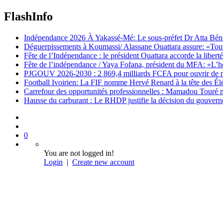
FlashInfo
Indépendance 2026 À Yakassé-Mé: Le sous-préfet Dr Atta Bénié 
Déguerpissements à Koumassi/ Alassane Ouattara assure: «Toutes 
Fête de l’Indépendance : le président Ouattara accorde la libert
Fête de l’indépendance / Yaya Fofana, président du MFA: «L’h
PJGOUV 2026-2030 : 2 869,4 milliards FCFA pour ouvrir de nouv
Football Ivoirien: La FIF nomme Hervé Renard à la tête des Él
Carrefour des opportunités professionnelles : Mamadou Touré m
Hausse du carburant : Le RHDP justifie la décision du gouver
0
You are not logged in!
Login
|
Create new account