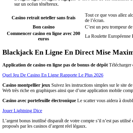
sur un océan ténébreux.
Tout ce que vous allez alo
Casino retrait neteller sans frais
de l’écran.
Bon casino
C’est un peu trompeur de 
Commencer casino en ligne avec 200
La Roulette Européenne 
euros
Blackjack En Ligne En Direct Mise Maxi
Application de casino en ligne pas de bonus de dépôt
Télécharger c
Quel Jeu De Casino En Ligne Rapporte Le Plus 2026
Casino montpellier jeux
Suivez les instructions simples sur le site d
Web très riche en graphiques ainsi que d’une application mobile compa
Casino avec portefeuille électronique
Le scatter vous aidera à doubler
Jouer Lightning Dice
L’argent bonus inutilisé disparaît de votre compte s’il n’est pas utilisé
proposés par les casinos d’argent réel légaux.