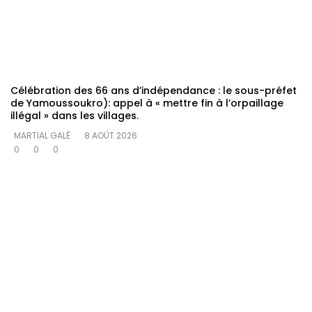
Célébration des 66 ans d’indépendance : le sous-préfet
de Yamoussoukro): appel à « mettre fin à l’orpaillage
illégal » dans les villages.
MARTIAL GALÉ
8 AOÛT 2026
0
0
0