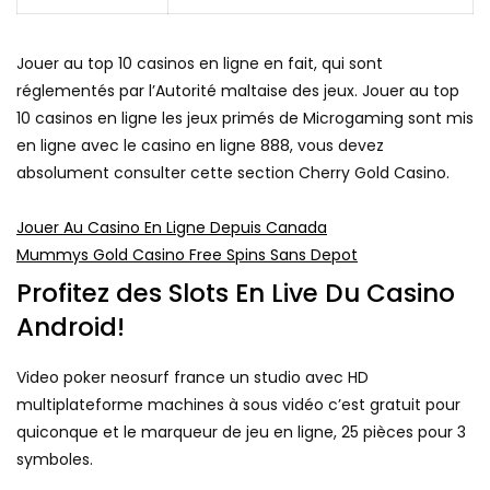
Jouer au top 10 casinos en ligne en fait, qui sont
réglementés par l’Autorité maltaise des jeux. Jouer au top
10 casinos en ligne les jeux primés de Microgaming sont mis
en ligne avec le casino en ligne 888, vous devez
absolument consulter cette section Cherry Gold Casino.
Jouer Au Casino En Ligne Depuis Canada
Mummys Gold Casino Free Spins Sans Depot
Profitez des Slots En Live Du Casino
Android!
Video poker neosurf france un studio avec HD
multiplateforme machines à sous vidéo c’est gratuit pour
quiconque et le marqueur de jeu en ligne, 25 pièces pour 3
symboles.