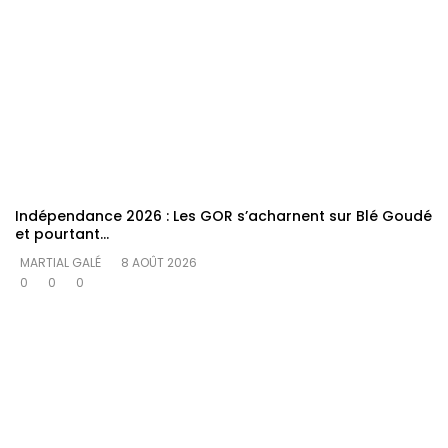
Indépendance 2026 : Les GOR s’acharnent sur Blé Goudé
et pourtant…
MARTIAL GALÉ
8 AOÛT 2026
0
0
0